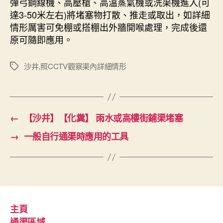
彈弓鋼線機、高壓槍、高溫蒸氣機或洗渠機進入(可
達3-50米左右)將堵塞物打散、推走或取出，如詳細
情形厲害可免棚或搭棚出外牆開喉處理，完成後還
原可隨即應用。
沙井,照CCTV觀察渠內詳細情形
Tags
←
【沙井】【化糞】 雨水或高樓街鋪渠堵塞
→
一般自行通渠時應用的工具
主頁
通渠區域