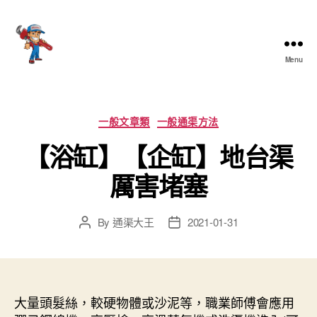
Menu
香
港
通
渠
Categories
一般文章類
一般通渠方法
大
【浴缸】【企缸】地台渠
王
厲害堵塞
By
通渠大王
2021-01-31
Post
Post
author
date
大量頭髮絲，較硬物體或沙泥等，職業師傅會應用