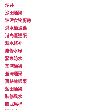
沙井
沙田通渠
油污食物廚餘
洪水橋通渠
港島區通渠
漏水修补
維修水喉
緊急防水
荃湾通渠
荃灣通渠
薄扶林通渠
藍田通渠
裝修風水
蹲式馬桶