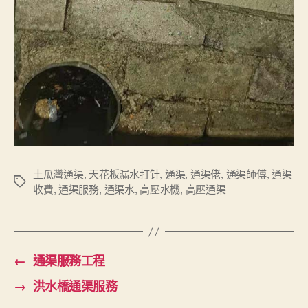
土瓜灣通渠
,
天花板漏水打针
,
通渠
,
通渠佬
,
通渠師傅
,
通渠
Tags
收費
,
通渠服務
,
通渠水
,
高壓水機
,
高壓通渠
←
通渠服務工程
→
洪水橋通渠服務