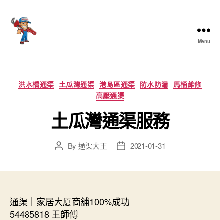
Menu
香
港
通
渠
Categories
洪水橋通渠
土瓜灣通渠
港島區通渠
防水防漏
馬桶維修
大
高壓通渠
王
土瓜灣通渠服務
By
通渠大王
2021-01-31
Post
Post
author
date
通渠｜家居大厦商舖100%成功
54485818 王師傅