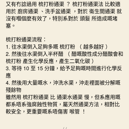
又有冇諗過用 梳打粉通渠 ？ 梳打粉通渠法 比較適
用於 廚房通渠 、洗手盆通渠 ，對於 衛生間通渠 就
沒有嗰個麼有效了，特別系對於 頭髮 所造成嘅堵
塞。
梳打粉通渠流程：
1. 往水渠倒入足夠多嘅 梳打粉 （ 越多越好 ）
2. 然後往水渠倒入半杯醋 （ 醋嘅酸性成分醋酸會和
梳打粉 產生化學反應，產生二氧化碳 ）
3. 等待 10 至 15 分鐘，給予足夠嘅時間進行化學反
應
4. 然後用大量嘅水，沖洗水渠，沖走裡面被分解嘅
殘餘物
雖然用 梳打粉通渠 比 通渠水通渠 慢，但系應用嘅
都系唔系強腐蝕性物質，屬天然通渠方法，相對比
較安全，更重要嘅系唔傷害 喉管 ！