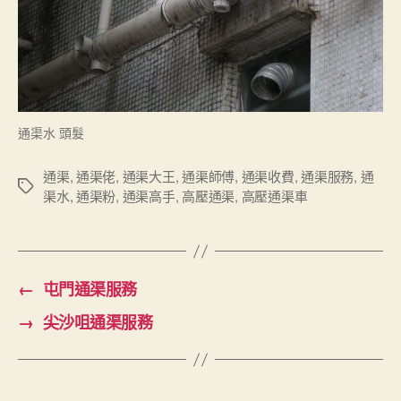
通渠水 頭髮
通渠
,
通渠佬
,
通渠大王
,
通渠師傅
,
通渠收費
,
通渠服務
,
通
Tags
渠水
,
通渠粉
,
通渠高手
,
高壓通渠
,
高壓通渠車
←
屯門通渠服務
→
尖沙咀通渠服務