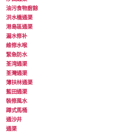
油污食物廚餘
洪水橋通渠
港島區通渠
漏水修补
維修水喉
緊急防水
荃湾通渠
荃灣通渠
薄扶林通渠
藍田通渠
裝修風水
蹲式馬桶
通沙井
通渠