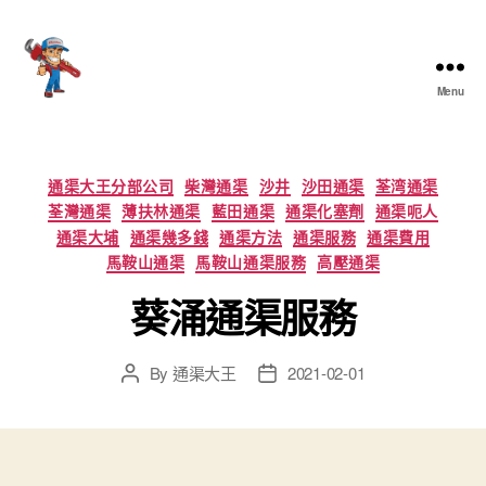
Menu
香
港
通
渠
Categories
通渠大王分部公司
柴灣通渠
沙井
沙田通渠
荃湾通渠
大
荃灣通渠
薄扶林通渠
藍田通渠
通渠化塞劑
通渠呃人
王
通渠大埔
通渠幾多錢
通渠方法
通渠服務
通渠費用
馬鞍山通渠
馬鞍山通渠服務
高壓通渠
葵涌通渠服務
By
通渠大王
2021-02-01
Post
Post
author
date