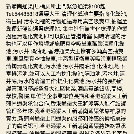
新蒲崗通渠|馬桶厠所上門緊急通渠$100起
Tel:54485818通渠大王 清理化糞池主要指將化糞池,
衛生間,污水池裡的污物通過專用真空吸糞車,抽運至
糞便新蒲崗通渠處理站. 集中進行無害化處理的作業
過程清理化糞池即可以防止管道堵塞,同時清理的污
物也可以用作填埋或施肥真空吸糞車職業清理化糞
池,污水井,隔油池.香港通渠大王擁有多輛真空抽糞
車,東風型真空抽糞車,中燕型環衛車等吸污車輛職業
清掏清理化糞池,污水池.污水井隔油池,化油池,地下
室排污池,並可以人工掏挖化糞池,隔油池,污水井,清
井底,污水的清運工作;提供化糞池,污水井的長期維
護管理服務誠邀各大社區物業,酒店賓館飯店,高樓,
學校,醫院,單位等企事業單位長期和香港通渠大王新
蒲崗通渠承包合作,香港通渠大王將派專人進行維護
管理多年來.我香港通渠大王新蒲崗通渠依靠雄厚的
實力.新蒲崗通渠上門通渠的服務和優惠的價格贏得
了的廣泛認可.香港通渠大王新蒲崗通渠將始終秉承
服務第一,信譽第一的服務宗旨,竭誠為各界新老客戶