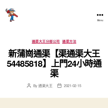
Menu
香
港
通
渠
Categories
通渠大王分部公司
通渠方法
大
新蒲崗通渠【渠通渠大王
王
54485818】上門24小時通
渠
By
通渠大王
2021-02-15
Post
Post
author
date