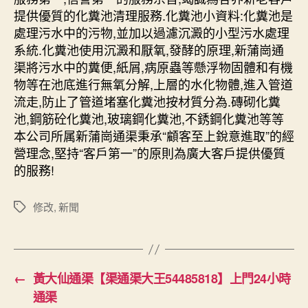
提供優質的化糞池清理服務.化糞池小資料:化糞池是
處理污水中的污物,並加以過濾沉澱的小型污水處理
系統.化糞池使用沉澱和厭氧,發酵的原理,新蒲崗通
渠將污水中的糞便,紙屑,病原蟲等懸浮物固體和有機
物等在池底進行無氧分解,上層的水化物體,進入管道
流走,防止了管道堵塞化糞池按材質分為.磚砌化糞
池,鋼筋砼化糞池,玻璃鋼化糞池,不銹鋼化糞池等等
本公司所属新蒲崗通渠秉承“顧客至上銳意進取”的經
營理念,堅持“客戶第一”的原則為廣大客戶提供優質
的服務!
修改
,
新聞
Tags
←
黃大仙通渠【渠通渠大王54485818】上門24小時
通渠