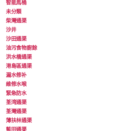
智能馬桶
未分類
柴灣通渠
沙井
沙田通渠
油污食物廚餘
洪水橋通渠
港島區通渠
漏水修补
維修水喉
緊急防水
荃湾通渠
荃灣通渠
薄扶林通渠
藍田通渠