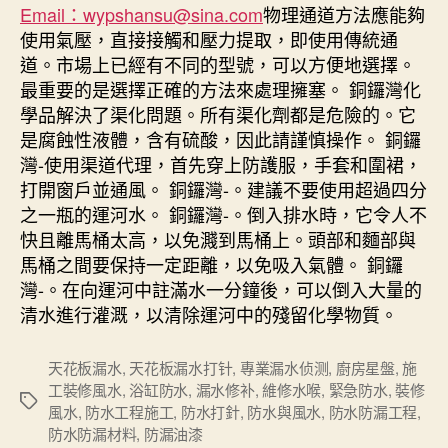
Email：wypshansu@sina.com
物理通道方法應能夠
使用氣壓，直接接觸和壓力提取，即使用傳統通
道。市場上已經有不同的型號，可以方便地選擇。
最重要的是選擇正確的方法來處理擁塞。 銅鑼灣化
學品解決了渠化問題。所有渠化劑都是危險的。它
是腐蝕性液體，含有硫酸，因此請謹慎操作。 銅鑼
灣-使用渠道代理，首先穿上防護服，手套和圍裙，
打開窗戶並通風。 銅鑼灣-。建議不要使用超過四分
之一瓶的運河水。 銅鑼灣-。倒入排水時，它令人不
快且離馬桶太高，以免濺到馬桶上。頭部和麵部與
馬桶之間要保持一定距離，以免吸入氣體。 銅鑼
灣-。在向運河中註滿水一分鐘後，可以倒入大量的
清水進行灌溉，以清除運河中的殘留化學物質。
天花板漏水
,
天花板漏水打针
,
專業漏水侦测
,
廚房星盤
,
施
工裝修風水
,
浴缸防水
,
漏水修补
,
維修水喉
,
緊急防水
,
裝修
Tags
風水
,
防水工程施工
,
防水打針
,
防水與風水
,
防水防漏工程
,
防水防漏材料
,
防漏油漆