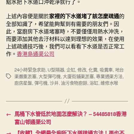
點水把下水道口沖乾淨就行了。
上述內容便是關於
的
家裡的下水道堵了該怎麼疏通
全部知識了，希望能夠幫到有需要的朋友們。因
此，當廚房下水道堵塞時，不要僅僅用熱水沖洗，
而要添加其他去汙材料以達到理想的效果，在使用
上述疏通技巧後，我們可以看看下水道是否正常工
作。
香港島通渠公司
24小時緊急求助
,
U型隔器
,
企缸
,
修改
,
化糞
,
吸糞車
,
地台
渠嚴重淤塞
,
大型彈弓機
,
大廈街鋪渠淤塞
,
專業通渠方法
,
Tags
廚房星盤
,
彈弓機
,
沙井
,
油污食物廚餘
,
浴缸
,
維修水喉
←
馬桶下水管低於地面怎麼解決？ – 54485818香港
富山邨通渠公司
→
【收藏】全網最全廁所下水道疏通方法！再也不