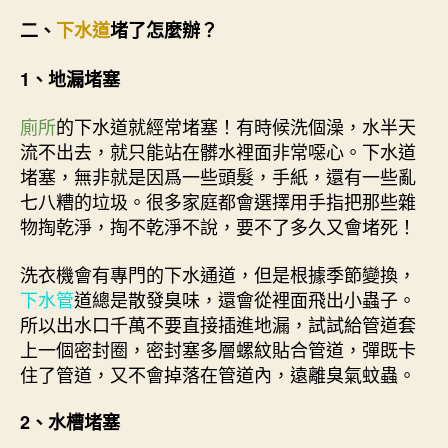
二、
下水道
堵了怎麼辦？
1、地漏堵塞
廁所
的下水道就經常堵塞！有時候洗個澡，水半天
流不出去，就只能站在髒水裡面非常噁心。下水道
堵塞，無非就是因爲一些頭髮，手紙，還有一些亂
七八糟的垃圾。很多家庭都會選擇用手指把那些雜
物掏乾淨，掏不乾淨不說，要不了多久又會堵死！
洗衣機會有專門的下水通道，但是根據季節變換，
下水管
道總是散發臭味，還會從裡面飛出小蟲子。
所以出水口千萬不要直接插進地漏，試試給管道套
上一個密封圈，密封塞多層螺紋貼合管道，彈既卡
住了管道，又不會掉落在管道內，遠離臭氣蚊蟲。
2、水槽堵塞