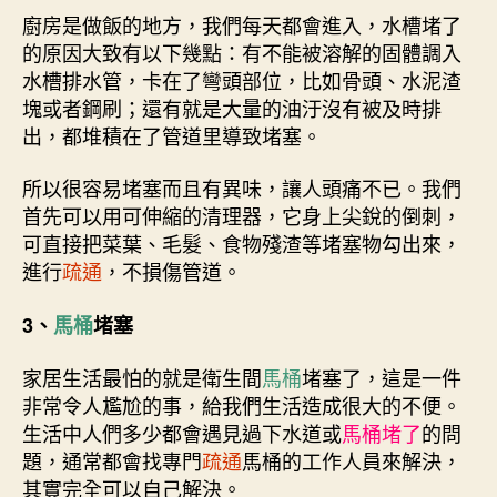
廚房是做飯的地方，我們每天都會進入，水槽堵了
的原因大致有以下幾點：有不能被溶解的固體調入
水槽排水管，卡在了彎頭部位，比如骨頭、水泥渣
塊或者鋼刷；還有就是大量的油汙沒有被及時排
出，都堆積在了管道里導致堵塞。
所以很容易堵塞而且有異味，讓人頭痛不已。我們
首先可以用可伸縮的清理器，它身上尖銳的倒刺，
可直接把菜葉、毛髮、食物殘渣等堵塞物勾出來，
進行
疏通
，不損傷管道。
3、
馬桶
堵塞
家居生活最怕的就是衛生間
馬桶
堵塞了，這是一件
非常令人尷尬的事，給我們生活造成很大的不便。
生活中人們多少都會遇見過下水道或
馬桶堵了
的問
題，通常都會找專門
疏通
馬桶的工作人員來解決，
其實完全可以自己解決。