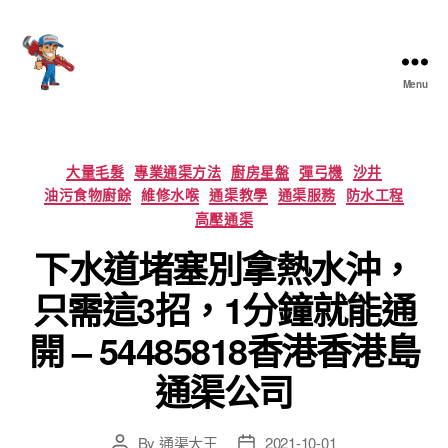
Menu
香
港
通
渠
Categories
大量毛髮
專業通渠方法
廚房星盤
彈弓機
沙井
大
油污食物廚餘
維修水喉
通渠教學
通渠服務
防水工程
王
高壓通渠
下水道堵塞別拿熱水沖，
只需這3招，1分鐘就能通
開 – 54485818香港香港島
通渠公司
By
通渠大王
2021-10-01
Post
Post