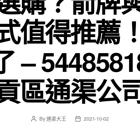
選購？箭牌
式值得推薦
 – 544858
貢區通渠公
By
通渠大王
2021-10-02
Post
Post
author
date