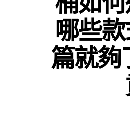
桶如何
哪些款
篇就夠了