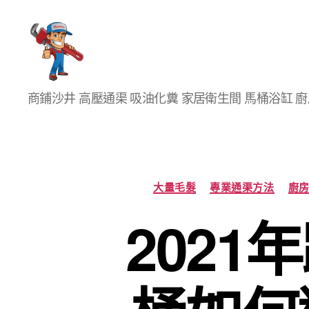
香
商鋪沙井 高壓通渠 吸油化糞 家居衛生間 馬桶浴缸 
港
通
渠
大
王
大量毛髮
專業通渠方法
廚
202