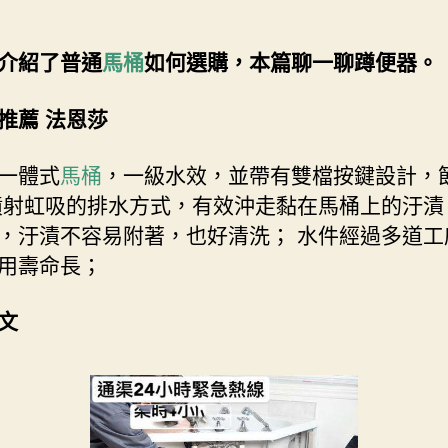
介紹了普通
馬桶
如何選購，本篇聊一聊蹲便器。
推薦 法恩莎
一體式
馬桶
，一級水效，並帶有雙檔按鍵設計，
噴射虹吸的排水方式，有效沖走黏在馬桶上的汙漬
，汙漬不容易附著，也好清洗； 水件經過多道工
用壽命長；
文