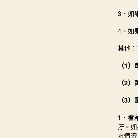
3、如
4、如
其他：
（1）
（2）
（3）
1、看
汙。如
水情況