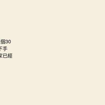
個30
下手
家已經