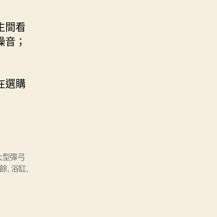
生間看
噪音；
在選購
大型彈弓
餘
,
浴缸
,