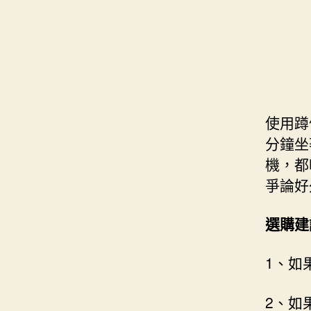
使用蹲
分鐘坐
機，都
爭論好
選購建
1、如
2、如