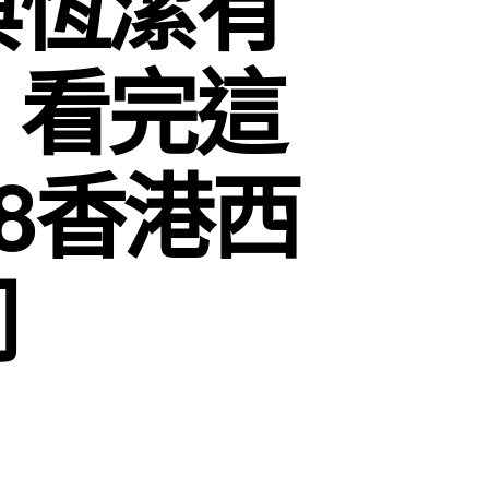
與恆潔有
！看完這
18香港西
司