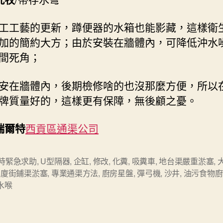
工工藝的更新，蹲便器的水箱也能影藏，這樣衛
加的簡約大方；由於安裝在牆體內，可降低沖水
間死角；
安在牆體內，後期檢修啥的也沒那麼方便，所以
牌質量好的，這樣更有保障，無後顧之憂。
瑞爾特
西貢區通渠公司
小時緊急求助
,
U型隔器
,
企缸
,
修改
,
化糞
,
吸糞車
,
地台渠嚴重淤塞
,
大廈街鋪渠淤塞
,
專業通渠方法
,
廚房星盤
,
彈弓機
,
沙井
,
油污食物廚
水喉