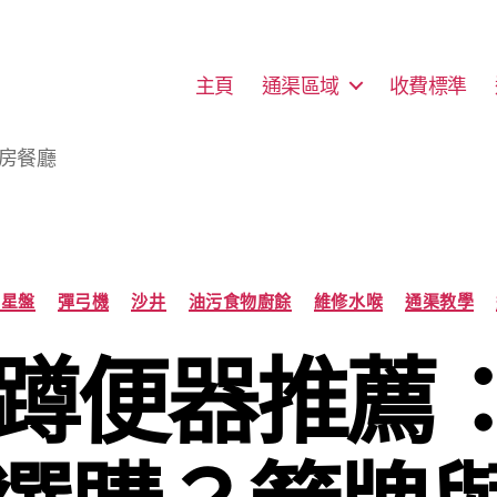
主頁
通渠區域
收費標準
廚房餐廳
Categories
房星盤
彈弓機
沙井
油污食物廚餘
維修水喉
通渠教學
1年蹲便器推薦