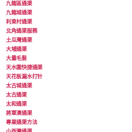
九龍區通渠
九龍城通渠
利東村通渠
北角通渠服務
土瓜灣通渠
大埔通渠
大量毛髮
天水圍快捷通渠
天花板漏水打针
太古城通渠
太古通渠
太和通渠
將軍澳通渠
專業通渠方法
小西灣通渠