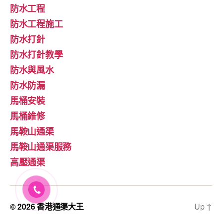
防水工程
防水工程施工
防水打針
防水打針教學
防水與風水
防水防漏
馬桶安裝
馬桶維修
馬鞍山通渠
馬鞍山通渠服務
高壓通渠
© 2026
香港通渠大王
Up
↑