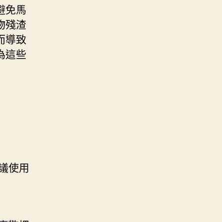
避免馬
物殘渣
而導致
為這些
議使用