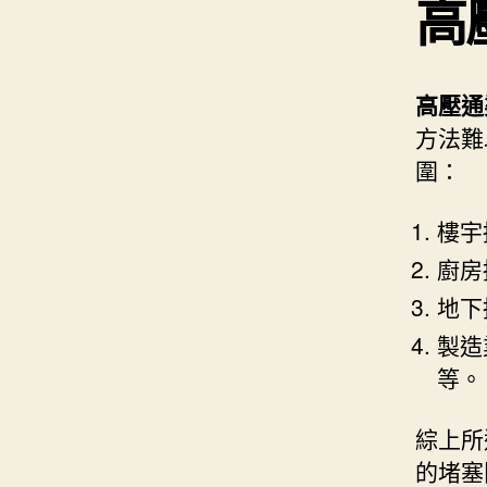
高
高壓通
方法難
圍：
樓宇
廚房
地下
製造
等。
綜上所
的堵塞