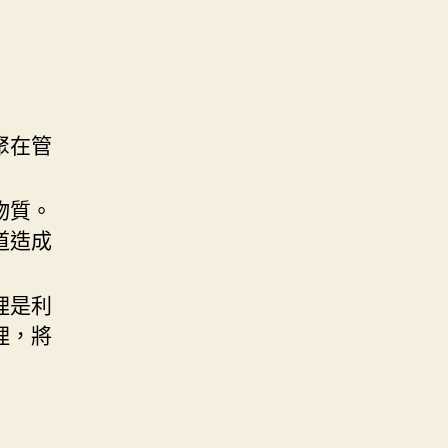
聚在管
物質。
道造成
理是利
理，將