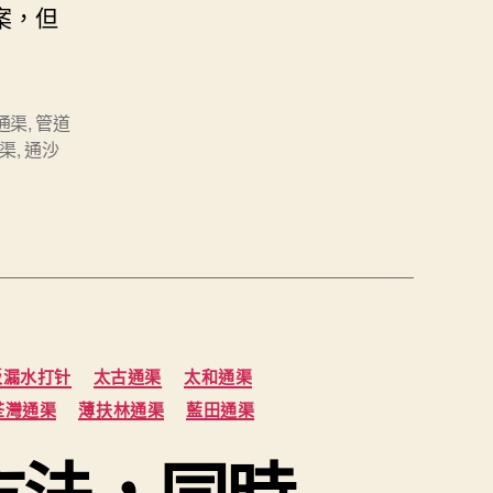
案，但
通渠
,
管道
渠
,
通沙
板漏水打针
太古通渠
太和通渠
荃灣通渠
薄扶林通渠
藍田通渠