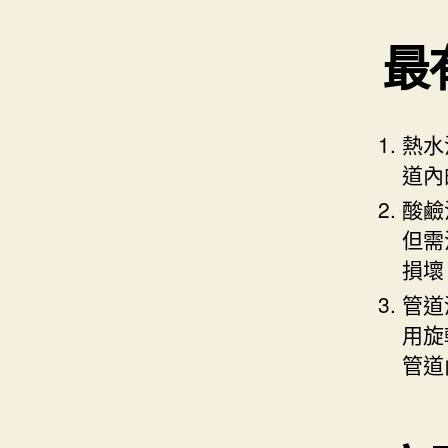
最
熱水
道內
酸鹼
但需
損壞
管道
用旋
管道