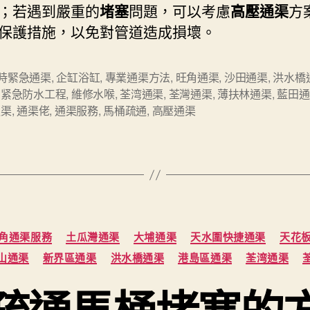
；若遇到嚴重的
堵塞
問題，可以考慮
高壓通渠
方
保護措施，以免對管道造成損壞。
小時緊急通渠
,
企缸浴缸
,
專業通渠方法
,
旺角通渠
,
沙田通渠
,
洪水橋
,
紧急防水工程
,
維修水喉
,
荃湾通渠
,
荃灣通渠
,
薄扶林通渠
,
藍田通
通渠
,
通渠佬
,
通渠服務
,
馬桶疏通
,
高壓通渠
Categories
角通渠服務
土瓜灣通渠
大埔通渠
天水圍快捷通渠
天花
山通渠
新界區通渠
洪水橋通渠
港島區通渠
荃湾通渠