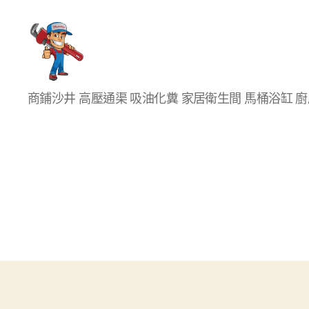
香
商鋪沙井 高壓通渠 吸油化糞 家居衛生間 馬桶浴缸 
港
通
渠
大
王