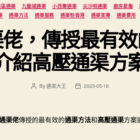
Categories
龍區通渠
九龍城通渠
小西灣通渠
尖沙咀通渠
廚房星盤
渠
通渠方法
通渠服務
通渠粉香港
通渠荃灣
通渠費用
渠佬，傳授最有效
介紹高壓通渠方
By
通渠大王
2023-05-18
Post
Post
author
date
通渠佬
傳授的最有效的
通渠方法
和
高壓通渠
方案