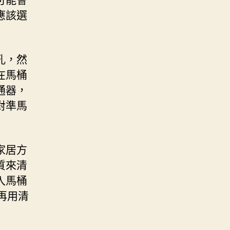
應該選
孔，然
在馬桶
通器，
對準馬
家居方
質來清
入馬桶
再用清