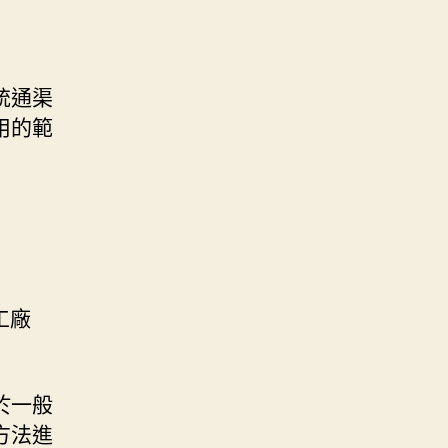
統通渠
用的範
工廠
於一般
方法進