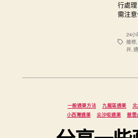
行處理
需注意
24
維修
Tags
井
,
一般通渠方法
九龍區通渠
北
小西灣通渠
尖沙咀通渠
慈雲