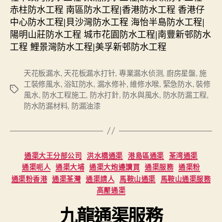
赤柱防水工程 南區防水工程|香港防水工程 香港仔
中心防水工程|貝沙灣防水工程 海怡半島防水工程|
陽明山莊防水工程 城市花園防水工程|南豐新邨防水
工程 鯉景灣防水工程|美孚新邨防水工程
天花板漏水
,
天花板漏水打针
,
專業漏水侦测
,
廚房星盤
,
施
工裝修風水
,
浴缸防水
,
漏水修补
,
維修水喉
,
緊急防水
,
裝修
Tags
風水
,
防水工程施工
,
防水打針
,
防水與風水
,
防水防漏工程
,
防水防漏材料
,
防漏油漆
Categories
通渠大王分部公司
洪水橋通渠
港島區通渠
荃湾通渠
通渠呃人
通渠大埔
通渠大炮邊讀買
通渠服務
通渠粉
通渠粉香港
通渠荃灣
通渠請人
馬鞍山通渠
馬鞍山通渠服務
高壓通渠
九龍通渠服務