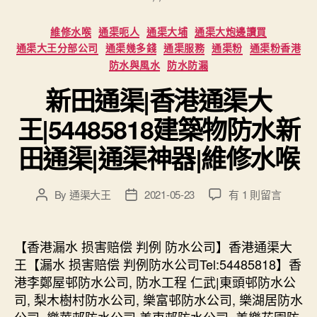
Categories
維修水喉
通渠呃人
通渠大埔
通渠大炮邊讀買
通渠大王分部公司
通渠幾多錢
通渠服務
通渠粉
通渠粉香港
防水與風水
防水防漏
新田通渠|香港通渠大
王|54485818建築物防水新
田通渠|通渠神器|維修水喉
在
By
通渠大王
2021-05-23
有 1 則留言
Post
Post
〈新
author
date
田
通
【香港漏水 损害赔偿 判例 防水公司】香港通渠大
渠|
王【漏水 损害赔偿 判例防水公司Tel:54485818】香
香
港李鄭屋邨防水公司, 防水工程 仁武|東頭邨防水公
港
司, 梨木樹村防水公司, 樂富邨防水公司, 樂湖居防水
通