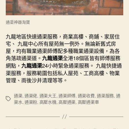
通渠神器淘寶
九龍地區快速通渠服務，商業高樓、商鋪、家居住
宅、 九龍中心所有屋苑無一例外。無論新舊式房
屋，均有職業通渠師傅配多種職業通渠設備，為各
角落疏通渠道。
全港18個區皆有師傅服務
九龍通渠
網點，
24小時緊急通渠服務。 九龍快捷通
九龍通渠
渠服務，服務範圍包括私人屋苑、工商高樓、物業
管理、雨後沙井清理等等。
通渠
,
通渠佬
,
通渠大王
,
通渠師傅
,
通渠收費
,
通渠服務
,
通
Tags
渠水
,
通渠粉
,
高壓水機
,
高壓通渠
,
高壓通渠車