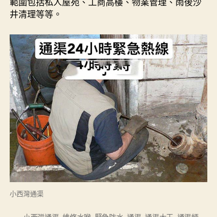
範圍包括私人屋苑、工商高樓、物業管理、雨後沙
井清理等等。
小西灣通渠
小西灣通渠
,
維修水喉
,
緊急防水
,
通渠
,
通渠大王
,
通渠師