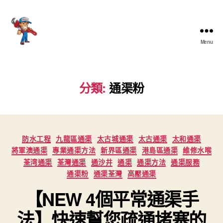
Menu
香
港
通
渠
分類:
通渠粉
大
王
Categories
防水工程
九龍區通渠
太古城通渠
太古通渠
太和通渠
將軍澳通渠
專業通渠方法
新界區通渠
港島區通渠
維修水喉
荃湾通渠
荃灣通渠
通沙井
通渠
通渠方法
通渠服務
通渠粉
通渠荃灣
高壓通渠
【NEW 4個平常通渠手
法】快速幫您疏通堵塞的