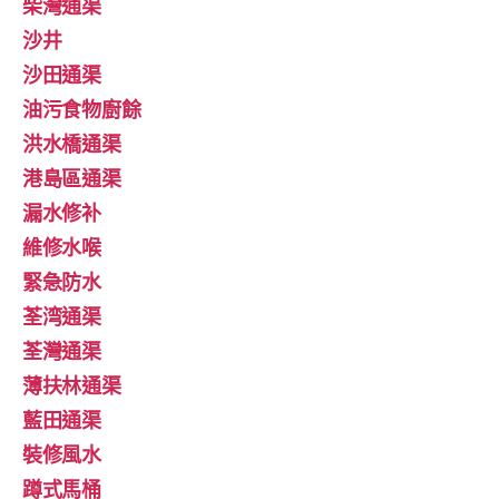
柴灣通渠
沙井
沙田通渠
油污食物廚餘
洪水橋通渠
港島區通渠
漏水修补
維修水喉
緊急防水
荃湾通渠
荃灣通渠
薄扶林通渠
藍田通渠
裝修風水
蹲式馬桶