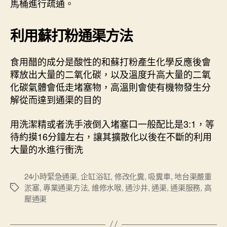
馬桶進行疏通。
利用蘇打粉通渠方法
食用醋的成分是酸性的和蘇打粉產生化學反應後會
釋放出大量的二氧化碳，以及溫度升高大量的二氧
化碳氣體會低走堵塞物，高溫則會使有機物發生分
解從而達到通渠的目的
用洗潔精或者洗手液倒入堵塞口一般配比是3:1，等
待約摸16分鐘左右，讓其擴散化以後在不斷的利用
大量的水進行衝洗
24小時緊急通渠
,
企缸浴缸
,
修改化糞
,
吸糞車
,
地台渠嚴重
淤塞
,
專業通渠方法
,
維修水喉
,
通沙井
,
通渠
,
通渠服務
,
高
Tags
壓通渠