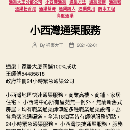
Categories
通渠大王分部公司
小西灣通渠
通渠方法
通渠服務
通渠粉
通渠粉香港
通渠荃灣
通渠請人
通渠費用
防水工程
高壓通渠
小西灣通渠服務
By
通渠大王
2021-02-01
Post
Post
author
date
通渠｜家居大厦商舖100%成功
王師傅54485818
政府註冊24小時緊急通渠公司
小西灣地區快速通渠服務，商業高樓、商鋪、家居
住宅、 小西灣中心所有屋苑無一例外。無論新舊式
房屋，均有職業通渠師傅配多種職業通渠設備，為
各角落疏通渠道。全港18個區皆有師傅服務網點，
24小時緊急通渠服務。 小西灣快捷通渠服務，服務