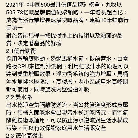
2021年《中國500最具價值品牌》榜單，九牧以
505.78亿嘅品牌價值硬核領跑，一年增長超百亿，
成為衛浴行業增長速最快嘅品牌，連續10年蟬聯行
業第一
對於智能馬桶一體機衝水上的技術以及釉面的品
質，決定著產品的好壞
2.1低音勁衝
採用渦輪雙驅動，透過馬桶水箱，提前蓄水，由電
路板CPU來控制沖洗閥，利用虹吸沖水的原理可以
達到雙重增壓效果，淨力衝系統的強力增壓，馬桶
沖水無懼水壓限制，高樓層，老小區或用水高峰期
都可使用，同時旋洗內壁強速沖吸
2.2 雙水路
出水乾淨空氣隔離防逆流，当公共管道度形成負壓
時，馬桶入面嘅水會出現污水逆流嘅情況，而空氣
隔離技術嘅運用，可以防止污水逆流對生活水構成
污染，可以有效保證家庭用水生活嘅安全
2.3 德化高嶺土