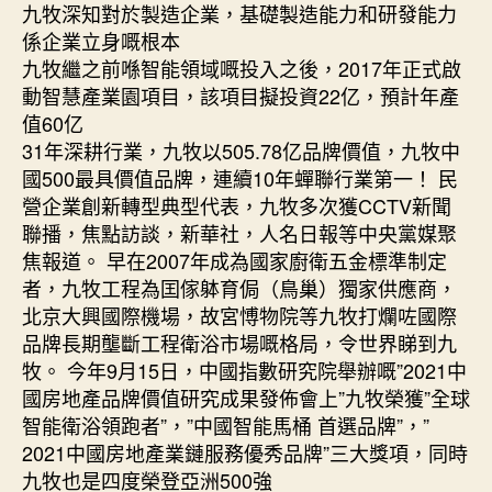
九牧深知對於製造企業，基礎製造能力和研發能力
係企業立身嘅根本
九牧繼之前喺智能領域嘅投入之後，2017年正式啟
動智慧產業園項目，該項目擬投資22亿，預計年產
值60亿
31年深耕行業，九牧以505.78亿品牌價值，九牧中
國500最具價值品牌，連續10年蟬聯行業第一！ 民
營企業創新轉型典型代表，九牧多次獲CCTV新聞
聯播，焦點訪談，新華社，人名日報等中央黨媒聚
焦報道。 早在2007年成為國家廚衛五金標準制定
者，九牧工程為囯傢躰育侷（鳥巢）獨家供應商，
北京大興國際機場，故宮愽物院等九牧打爛咗國際
品牌長期壟斷工程衛浴市場嘅格局，令世界睇到九
牧。 今年9月15日，中國指數研究院舉辦嘅”2021中
國房地產品牌價值研究成果發佈會上”九牧榮獲”全球
智能衛浴領跑者”，”中國智能馬桶 首選品牌”，”
2021中國房地產業鏈服務優秀品牌”三大獎項，同時
九牧也是四度榮登亞洲500強