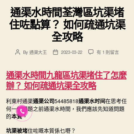
通渠水時間荃灣區坑渠堵
住咗點算？ 如何疏通坑渠
全攻略
在
By
通渠大王
2023-03-22
有 1 則留言
Post
Post
〈通
author
date
渠
水
通渠水時間九龍區坑渠堵住了怎麼
時
辦？ 如何疏通坑渠全攻略
間
荃
灣
利東村通渠
54485818
在思考任
通渠公司
通渠水时间
區
何一個問題之前通渠水時間，我們應該先知道問題
坑
的
。
本質
渠
堵
住咗嘅本質係乜嘢？
坑渠被堵
住