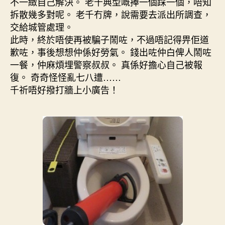
不一緻自己解決。 老千典型嘅捧一個踩一個，唔知
拆散幾多對呢。 老千冇牌，說需要去派出所調查，
交給城管處理。
此時，終於唔使再被騙子鬧咗，不過唔記得畀佢道
歉咗，事後想想仲係好勞氣。 錢出咗仲白俾人鬧咗
一餐，仲麻煩埋警察叔叔。 真係好擔心自己被報
復。 奇奇怪怪亂七八遭……
千祈唔好撥打牆上小廣告！