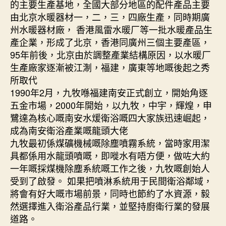
的主要生產基地，全國大部分地區的配件產品主要
由北京水暖器材一，二，三，四廠生產，同時期廣
州水暖器材廠， 香港風雷水暖厂等一批水暖產品生
產企業，形成了北京，香港同廣州三個主要產區，
95年前後，北京由於調整產業結構原因，以水暖厂
生產廠家逐漸被江淛，福建，廣東等地嘅後起之秀
所取代
1990年2月，九牧喺福建南安正式創立，開始角逐
五金市場，2000年開始，以九牧，中宇，輝煌，申
鷺達為核心嘅南安水煖衛浴嘅四大家族迅速崛起，
成為南安衛浴產業嘅龍頭大佬
九牧最初係煤礦機械嘅除塵噴霧系統，當時家用潔
具都係用水龍頭噴嘅，即嘥水有唔方便，做咗大約
一年嘅採煤機除塵系統嘅工作之後，九牧嘅創始人
受到了啟發。 如果把噴淋系統用于民間衛浴鄰域，
將會有好大嘅市場前景，同時也節約了水資源，毅
然選擇進入衛浴產品行業，並堅持廚衛行業的發展
道路。