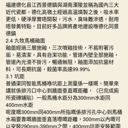
福建德化县江西景德鎮與湖南溧陵並稱為國內三大
近代瓷都，德化高嶺土經過高溫燒製之後，吸水率
更低，硬淨厚實唔開裂，污水，臭味難滲透，耐用
唔發黃特點，目前好多品牌將產地建設喺德化同景
德鎮
2.4 九牧馬桶釉面
釉面經過三層施釉，三次噴釉技術，不易附著污
垢，易清潔，具有自潔功能，管道內壁全部施釉，
管道內光滑不掛污，暢通無阻，釉面添加抗菌材
料，可長期抗菌，殺菌率高達99.99%
3.1 坑距
普通渠同智能馬桶喺坑距上測量係一樣嘅，簡單來
講就係排污口中心到牆面垂直嘅距離，（已完成廁
所瓷磚鋪貼）一般馬桶水距分為300mm水距同
400mm水距
呢度嘅300mm同400mm所指嘅係排污孔中心到馬桶
水箱要靠嘅牆面垂直落嚟嘅距離，300mm以內嘅可
以安裝290mm-390mm之間，400mm坑距安裝範圍