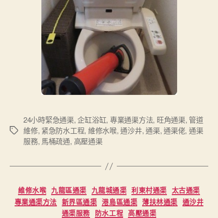
24小時緊急通渠
,
企缸浴缸
,
專業通渠方法
,
旺角通渠
,
管道
維修
,
紧急防水工程
,
維修水喉
,
通沙井
,
通渠
,
通渠佬
,
通渠
Tags
服務
,
馬桶疏通
,
高壓通渠
Categories
維修水喉
九龍區通渠
九龍城通渠
利東村通渠
太古通渠
專業通渠方法
新界區通渠
港島區通渠
薄扶林通渠
通沙井
通渠服務
防水工程
高壓通渠