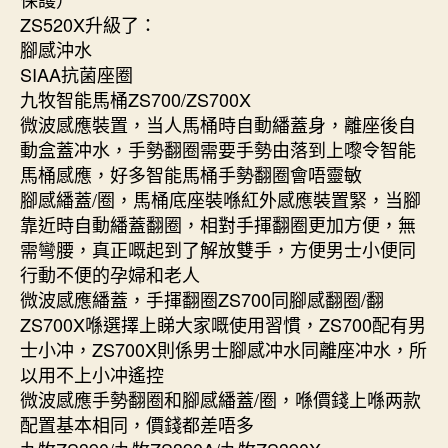
ZS520X升級了：
腳感沖水
SIAA抗菌座圈
九牧智能馬桶ZS700/ZS700X
微波感應裝置，当人馬桶時自動繙蓋身，離座後自
動盒蓋冲水，手勢翻圈需要手勢由落到上嚟令智能
馬桶感應，好多智能馬桶手勢翻圈會唔靈敏
腳感繙蓋/圈，馬桶底座裝喺紅外感應裝置緊，当腳
靠近時自動繙蓋翻圈，相對手揮翻圈更加方便，無
需彎腰，真正嘅起到了解放雙手，方便男士小便同
行動不便的孕婦和老人
微波感應繙蓋，手揮翻圈ZS700同腳感翻圈/翻
ZS700X喺選擇上睇大家嘅使用習慣，ZS700配有男
士小冲，ZS700X則係男士腳感冲水同離座冲水，所
以用不上小冲遙控
微波感應手勢翻圈和腳感繙蓋/圈，喺價錢上喺两款
配置基本相同，價錢都差唔多