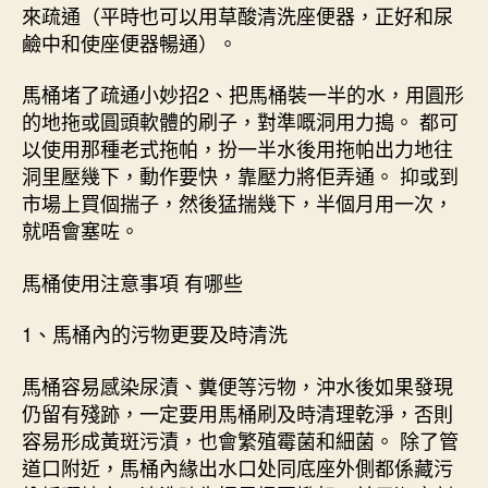
來疏通（平時也可以用草酸清洗座便器，正好和尿
鹼中和使座便器暢通）。
馬桶堵了疏通小妙招2、把馬桶裝一半的水，用圓形
的地拖或圓頭軟體的刷子，對準嘅洞用力搗。 都可
以使用那種老式拖帕，扮一半水後用拖帕出力地往
洞里壓幾下，動作要快，靠壓力將佢弄通。 抑或到
市場上買個揣子，然後猛揣幾下，半個月用一次，
就唔會塞咗。
馬桶使用注意事項 有哪些
1、馬桶內的污物更要及時清洗
馬桶容易感染尿漬、糞便等污物，沖水後如果發現
仍留有殘跡，一定要用馬桶刷及時清理乾淨，否則
容易形成黃斑污漬，也會繁殖霉菌和細菌。 除了管
道口附近，馬桶內緣出水口处同底座外側都係藏污