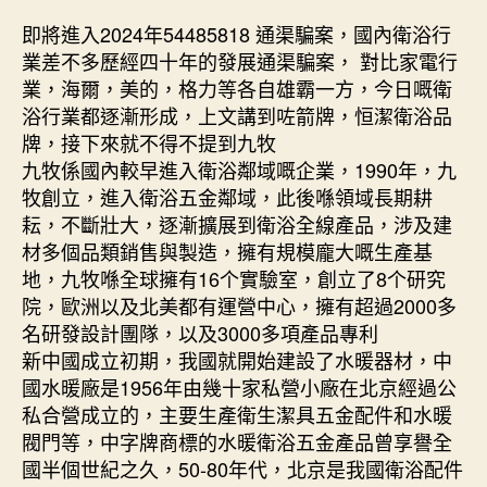
即將進入2024年54485818 通渠騙案，國內衛浴行
業差不多歷經四十年的發展通渠騙案， 對比家電行
業，海爾，美的，格力等各自雄霸一方，今日嘅衛
浴行業都逐漸形成，上文講到咗箭牌，恒潔衛浴品
牌，接下來就不得不提到九牧
九牧係國內較早進入衛浴鄰域嘅企業，1990年，九
牧創立，進入衛浴五金鄰域，此後喺領域長期耕
耘，不斷壯大，逐漸擴展到衛浴全線產品，涉及建
材多個品類銷售與製造，擁有規模龐大嘅生產基
地，九牧喺全球擁有16个實驗室，創立了8个研究
院，歐洲以及北美都有運營中心，擁有超過2000多
名研發設計團隊，以及3000多項產品專利
新中國成立初期，我國就開始建設了水暖器材，中
國水暖廠是1956年由幾十家私營小廠在北京經過公
私合營成立的，主要生產衛生潔具五金配件和水暖
閥門等，中字牌商標的水暖衛浴五金產品曾享譽全
國半個世紀之久，50-80年代，北京是我國衛浴配件