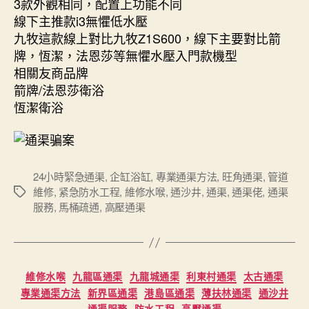
3款外觀相同，配置上功能不同
線下主推款i3無懼低水壓
九牧這款線上對比九牧Z1S600，線下主要對比箭
牌，恆潔，法恩莎等無懼水壓入門款機型
相關友商品牌
箭牌/法恩莎衛浴
恆潔衛浴
24小時緊急通渠
,
企缸浴缸
,
專業通渠方法
,
旺角通渠
,
管道
維修
,
紧急防水工程
,
維修水喉
,
通沙井
,
通渠
,
通渠佬
,
通渠
Tags
服務
,
馬桶疏通
,
高壓通渠
Categories
維修水喉
九龍區通渠
九龍城通渠
利東村通渠
太古通渠
專業通渠方法
新界區通渠
港島區通渠
薄扶林通渠
通沙井
通渠服務
防水工程
高壓通渠