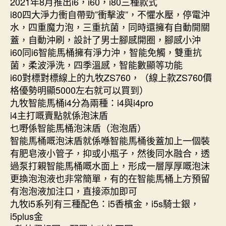
2021年8月推出i6，i60，i80三種款式
i80四大淨力衝自帶勁”衝擊波”，不懼水壓，停電沖
水，四重魔力泡，三重抗菌，同時還擁有自動開關
蓋，自動沖刷，設計了男士腳感開圈，腳感小沖
i60同i6智能馬桶擁有淨力沖，智能免觸，雙重抗
菌，柔波淨洗，四季溫感，智能數顯等功能
i60對標對標線上的九牧ZS760，（線上款ZS760價
格優勢明顯5000左右就可以買到）
九牧智能馬桶i4分為兩種：i4與i4pro
i4主打嘅賣點就係泡沫盾
乜嘢係智能馬桶泡沫盾（泡泡盾）
智能馬桶嘅泡沫盾就係喺智能馬桶後蓋加上一個裝
有肥皂液小管子，抑或小瓶子，然後同水融合，透
過泵打親智能馬桶嘅水面上，形成一層厚厚嘅泡沫
更換泡泡液也非常簡單，有的在智能馬桶上方預留
有泡泡液加注口，直接添加即可
九牧i5系列有三種配色：i5香檳金，i5s騎士銀，
i5plus金