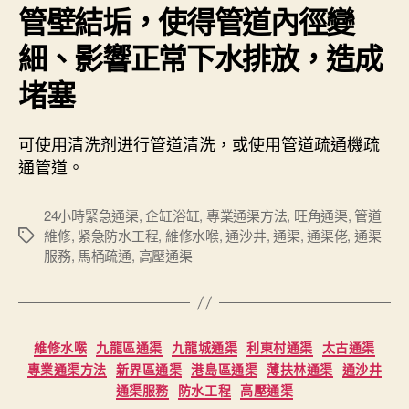
管壁結垢，使得管道內徑變
細、影響正常下水排放，造成
堵塞
可使用清洗剂进行管道清洗，或使用管道疏通機疏
通管道。
24小時緊急通渠
,
企缸浴缸
,
專業通渠方法
,
旺角通渠
,
管道
維修
,
紧急防水工程
,
維修水喉
,
通沙井
,
通渠
,
通渠佬
,
通渠
Tags
服務
,
馬桶疏通
,
高壓通渠
Categories
維修水喉
九龍區通渠
九龍城通渠
利東村通渠
太古通渠
專業通渠方法
新界區通渠
港島區通渠
薄扶林通渠
通沙井
通渠服務
防水工程
高壓通渠