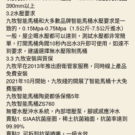
390mm以上
3.2水壓要求
九牧智能馬桶和大多數品牌智能馬桶水壓要求是一
致的，0.15Mpa-0.75Mpa（1.5公斤-7.5公斤進水）
一般，屋企嘅水壓都可以達到，測試水壓都非常簡
單，打開馬桶角閥10秒內出水3升即可使用，如達不
到要求，建議選擇無水壓限制馬桶
3.3 九牧安裝與質保
九牧早在2013年推出廚衛管家服務，同時線上產品
免費安裝
2021年10月開始，九牧綫的開展了智能馬桶十大免
費服務
九牧智能馬桶陶瓷都係保脩5年
九牧智能馬桶ZS760
無懼水壓沖水系統，內部增壓泵，腳感感應沖水
賣點1. SIAA抗菌座圈，稀土抗菌釉面，抗菌率達到
99.99%
賣點2. 可拆卸抗菌噴嘴，一級水效