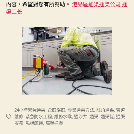
內容，希望對您有所幫助。
港島區通渠通渠公司 通
渠工长
24小時緊急通渠
,
企缸浴缸
,
專業通渠方法
,
旺角通渠
,
管道
維修
,
紧急防水工程
,
維修水喉
,
通沙井
,
通渠
,
通渠佬
,
通渠
Tags
服務
,
馬桶疏通
,
高壓通渠