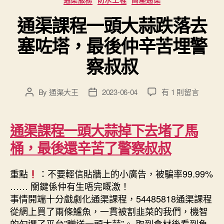
通渠課程一頭大蒜跌落去
塞咗塔，最後仲辛苦埋警
察叔叔
在
By
通渠大王
2023-06-04
有 1 則留言
Post
Post
〈通
author
date
渠
課
通渠課程一頭大蒜掉下去堵了馬
程
桶，最後還辛苦了警察叔叔
一
頭
大
重點
：不要輕信貼牆上的小廣告，被騙率99.99%
蒜
…… 關鍵係仲有生唔完嘅激！
跌
事情開端十分戲劇化通渠課程，54485818通渠課程
落
從網上買了兩條鱸魚，一貫被割韭菜的我們，機智
去
的勾選了平台”贈送一頭大蒜”。 取到食材後看到魚
塞