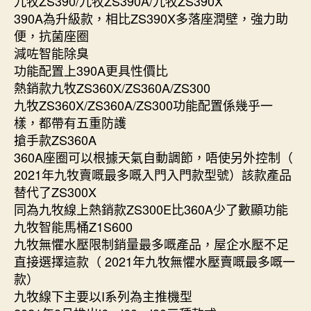
九牧ZS390/九牧ZS390A/九牧ZS390X
390A為升級款，相比ZS390X多落座潤壁，強力助
便，抗菌座圈
減咗智能除臭
功能配置上390A更具性價比
熱銷款九牧ZS360X/ZS360A/ZS300
九牧ZS360X/ZS360A/ZS300功能配置係幾乎一
樣，都帶有五重防護
搶手款ZS360A
360A座圈可以根據天氣自動調節，唔使另外控制（
2021年九牧賣嘅最多嘅入門入門款型號）該款產品
替代了ZS300X
同為九牧線上熱銷款ZS300E比360A少了數顯功能
九牧智能馬桶Z1S600
九牧無懼水壓限制銷量最多嘅產品，屋企水壓不足
直接選擇這款（ 2021年九牧無懼水壓賣嘅最多嘅一
款）
九牧線下主要以I系列為主推機型