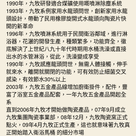
1990年，九牧研發適合煤礦使用嘅噴淋除塵系統
1993年，九牧系例家用水龍頭問世，創新家用水龍
頭設計，帶動了民用橡膠旋開式水龍頭向陶瓷片快
開的新革命
1996年，九牧噴淋系統用于民間衛浴鄰域，進行淋
浴器，花灑的開發生產，種類繁多，功能齊全，徹
底解決了上世紀八九十年代時期用水桶洗澡或直接
出水的水管淋浴，從此，洗澡變成享受
1990年，九牧感應龍頭問世，無需人體接觸，伸手
就來水，離開就關閉的功能，可有效防止細菌交叉
感染，有效節水30%以上
2003年，九牧五金產品線增加廚衛掛件，配件，豐
富了浴室五金產品配套，一年九牧五金產品開起全
系
直到2006年九牧才開始做陶瓷產品，07年9月成立
九牧集團陶瓷事業部，08年12月，九牧陶瓷窯正式
點火，09年4月九牧正式生產，這也就意味著九牧真
正開始踏入衛浴馬桶 的細分市場