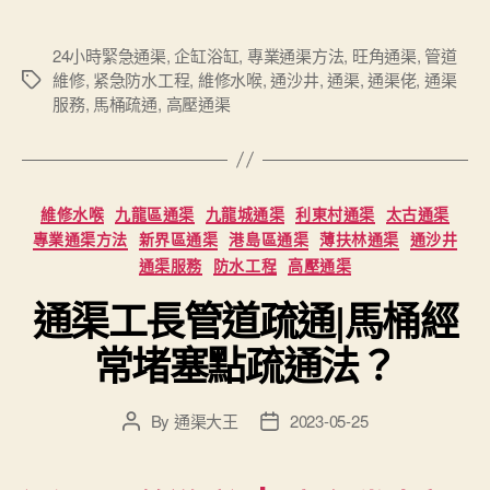
24小時緊急通渠
,
企缸浴缸
,
專業通渠方法
,
旺角通渠
,
管道
維修
,
紧急防水工程
,
維修水喉
,
通沙井
,
通渠
,
通渠佬
,
通渠
Tags
服務
,
馬桶疏通
,
高壓通渠
Categories
維修水喉
九龍區通渠
九龍城通渠
利東村通渠
太古通渠
專業通渠方法
新界區通渠
港島區通渠
薄扶林通渠
通沙井
通渠服務
防水工程
高壓通渠
通渠工長管道疏通|馬桶經
常堵塞點疏通法？
By
通渠大王
2023-05-25
Post
Post
author
date