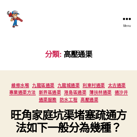
Menu
香
港
通
渠
分類:
高壓通渠
大
王
Categories
維修水喉
九龍區通渠
九龍城通渠
利東村通渠
太古通渠
專業通渠方法
新界區通渠
港島區通渠
薄扶林通渠
通沙井
通渠服務
防水工程
高壓通渠
旺角家庭坑渠堵塞疏通方
法如下一般分為幾種？