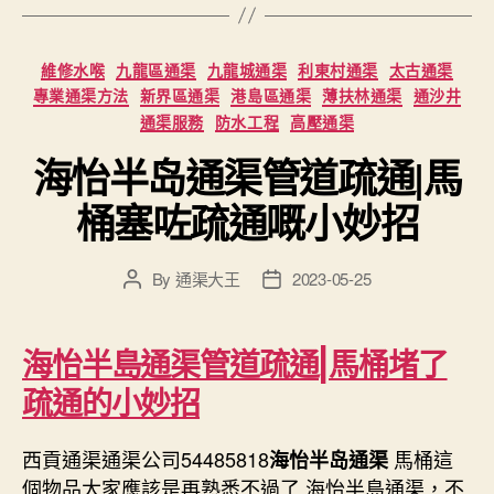
Categories
維修水喉
九龍區通渠
九龍城通渠
利東村通渠
太古通渠
專業通渠方法
新界區通渠
港島區通渠
薄扶林通渠
通沙井
通渠服務
防水工程
高壓通渠
海怡半岛通渠管道疏通|馬
桶塞咗疏通嘅小妙招
By
通渠大王
2023-05-25
Post
Post
author
date
海怡半島通渠管道疏通|馬桶堵了
疏通的小妙招
西貢通渠通渠公司54485818
馬桶這
海怡半岛通渠
個物品大家應該是再熟悉不過了 海怡半島通渠，不