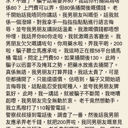
水，不通了，騙子話需要畀80，我話你冇捅開為啥
係80？ 上門費可以畀，但80係捅開後嘅價錢。 老
千開始話我唔同你講話，我男朋友叫嘅佢，話我就
係一個潑婦，對我拿手一指指指點點進行語言侮
辱，並夸我男朋友講說話溫柔，我激嘅價錢都唔想
仲埋，我話畀你80你走啦，我就激嘅去客廳坐。 我
男朋友欠欠嘅講咗句，你用藥水啦，畀我平啲，200
啦，騙子聽立馬應承咗。 我這時正在搜58平台通馬
桶 電話，問定上門費50，如果捅開後130。 此時，
騙子以迅雷不及掩耳之勢，把藥水放進去捅開了。
真係無語，我男朋友打算畀錢，我話太貴了，可是
佢都捅開了，只能還還價。 估唔到，騙子又開始語
言侮辱我，話點能忍受我呢種人，並夸我男朋友脾
氣好。 此時，我一講話，就被騙子不斷鬧，我哋嘈
起嚟，我男朋友完全無動於衷。 老千竟然想動手，
我立馬撥打了110報警電話。
警察叔叔接到電話後，調查了一番，然後話我男朋
友應承畀老千錢，就把200畀咗，我同男朋友嘅意見