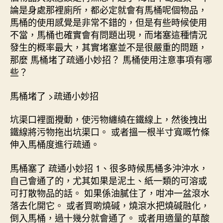
論是身處那裡廁所，都必定就會有馬桶呢個物品，
馬桶的使用感覺是非常不錯的，但是有些時候使用
不當，馬桶也確實會有問題出現，而堵塞這種情況
發生的概率最大，其實堵塞並不是很嚴重的問題，
那麼 馬桶堵了疏通小妙招？ 馬桶使用注意事項有哪
些？
馬桶堵了 >疏通小妙招
坑渠口裡面攪動，使污物纏繞在鐵線上，然後拽出
鐵線將污物拖出坑渠口。 或者搵一根半寸寬嘅竹條
伸入馬桶度進行疏通。
馬桶塞了 疏通小妙招 1、很多時候馬桶多沖沖水，
自己會通了的，尤其如果是泥土、紙一類的可溶或
可打散物品的話。 如果係油膩住了，咁冲一盆滾水
落去化開它。 或者買啲燒碱，燒滾水把燒碱融化，
倒入馬桶，過十幾分就會通了。 或者用適量的草酸