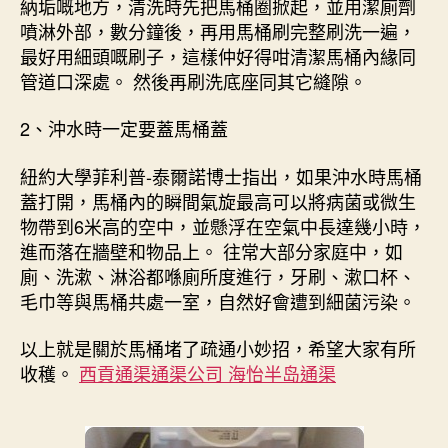
納垢嘅地方，清洗時先把馬桶圈掀起，並用潔廁劑
噴淋外部，數分鐘後，再用馬桶刷完整刷洗一遍，
最好用細頭嘅刷子，這樣仲好得咁清潔馬桶內緣同
管道口深處。 然後再刷洗底座同其它縫隙。
2、沖水時一定要蓋馬桶蓋
紐約大學菲利普-泰爾諾博士指出，如果沖水時馬桶
蓋打開，馬桶內的瞬間氣旋最高可以將病菌或微生
物帶到6米高的空中，並懸浮在空氣中長達幾小時，
進而落在牆壁和物品上。 往常大部分家庭中，如
廁、洗漱、淋浴都喺廁所度進行，牙刷、漱口杯、
毛巾等與馬桶共處一室，自然好會遭到細菌污染。
以上就是關於馬桶堵了疏通小妙招，希望大家有所
收穫。
西貢通渠通渠公司 海怡半岛通渠