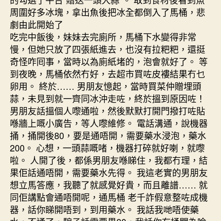
咗
周圍好多冰塊，拿出魚後把冰全都倒入了馬桶，悲
塔，
劇由此開始了
最
吃完中飯後，妹妹去完廁所，馬桶下水變得非常
後
慢，但她只放了四張紙進去，也沒有拉粑粑，還挺
仲
奇怪咋囘事，當時以為廁紙堵的，泡會就好了。 等
辛
到夜晚，馬桶依然冇好，去超市買咗皮褸結果冇乜
苦
卵用。 終於…… 男朋友憶起，當時買菜仲贈埋頭
埋
蒜，未見到就一齊同冰沖走咗，終於搵到原因咗！
警
察
男朋友話搵個人嚟通啦，然後默默打開門撥打咗貼
叔
喺牆上嘅小廣告，等人嚟維修。 電話溝通，說機器
叔〉
捅，捅開後80，要是通唔開，需要藥水浸泡，藥水
中
200。 心想，一頭蒜嘅啫，機器打碎就好喇，就嚟
啦。 人開了後，都係男朋友喺睇住，我都冇理，結
果佢話通唔開，需要藥水先得。 我這老實的男朋友
想立馬答應，我聽了就感覺好貴，而且離譜…… 就
同佢講點會通唔開呢，通馬桶 老千詐假意整咗成機
器，話你睇開唔到，到用藥水。 我話我哋唔使藥