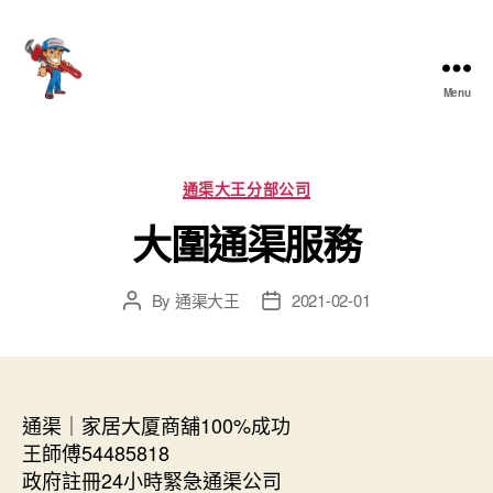
Menu
香
港
通
渠
Categories
通渠大王分部公司
大
大圍通渠服務
王
By
通渠大王
2021-02-01
Post
Post
author
date
通渠｜家居大厦商舖100%成功
王師傅54485818
政府註冊24小時緊急通渠公司