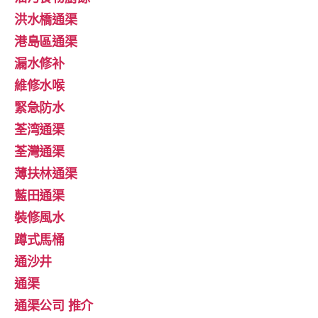
洪水橋通渠
港島區通渠
漏水修补
維修水喉
緊急防水
荃湾通渠
荃灣通渠
薄扶林通渠
藍田通渠
裝修風水
蹲式馬桶
通沙井
通渠
通渠公司 推介