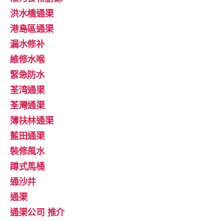
洪水橋通渠
港島區通渠
漏水修补
維修水喉
緊急防水
荃湾通渠
荃灣通渠
薄扶林通渠
藍田通渠
裝修風水
蹲式馬桶
通沙井
通渠
通渠公司 推介