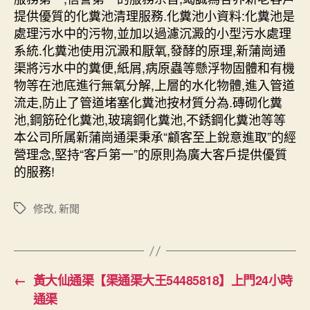
提供優質的化糞池清理服務.化糞池小資料:化糞池是
處理污水中的污物,並加以過濾沉澱的小型污水處理
系統.化糞池使用沉澱和厭氧,發酵的原理,新蒲崗通
渠將污水中的糞便,紙屑,病原蟲等懸浮物固體和有機
物等在池底進行無氧分解,上層的水化物體,進入管道
流走,防止了管道堵塞化糞池按材質分為.磚砌化糞
池,鋼筋砼化糞池,玻璃鋼化糞池,不銹鋼化糞池等等
本公司所属新蒲崗通渠秉承“顧客至上銳意進取”的經
營理念,堅持“客戶第一”的原則為廣大客戶提供優質
的服務!
修改
,
新聞
Tags
←
黃大仙通渠【渠通渠大王54485818】上門24小時
通渠