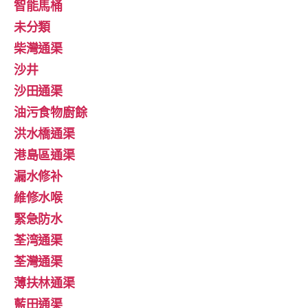
智能馬桶
未分類
柴灣通渠
沙井
沙田通渠
油污食物廚餘
洪水橋通渠
港島區通渠
漏水修补
維修水喉
緊急防水
荃湾通渠
荃灣通渠
薄扶林通渠
藍田通渠