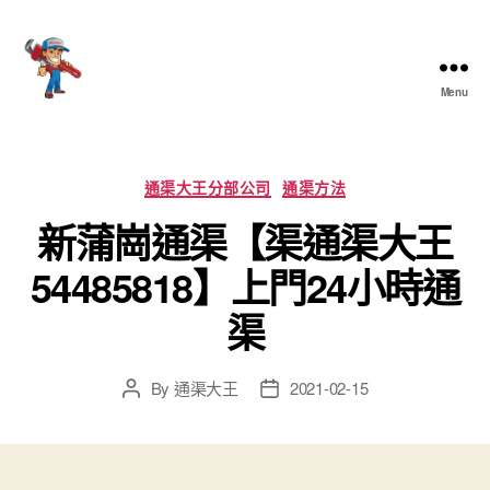
Menu
香
港
通
渠
Categories
通渠大王分部公司
通渠方法
大
新蒲崗通渠【渠通渠大王
王
54485818】上門24小時通
渠
By
通渠大王
2021-02-15
Post
Post
author
date