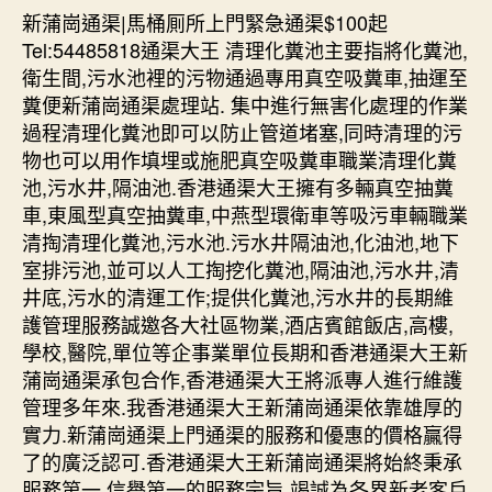
新蒲崗通渠|馬桶厠所上門緊急通渠$100起
Tel:54485818通渠大王 清理化糞池主要指將化糞池,
衛生間,污水池裡的污物通過專用真空吸糞車,抽運至
糞便新蒲崗通渠處理站. 集中進行無害化處理的作業
過程清理化糞池即可以防止管道堵塞,同時清理的污
物也可以用作填埋或施肥真空吸糞車職業清理化糞
池,污水井,隔油池.香港通渠大王擁有多輛真空抽糞
車,東風型真空抽糞車,中燕型環衛車等吸污車輛職業
清掏清理化糞池,污水池.污水井隔油池,化油池,地下
室排污池,並可以人工掏挖化糞池,隔油池,污水井,清
井底,污水的清運工作;提供化糞池,污水井的長期維
護管理服務誠邀各大社區物業,酒店賓館飯店,高樓,
學校,醫院,單位等企事業單位長期和香港通渠大王新
蒲崗通渠承包合作,香港通渠大王將派專人進行維護
管理多年來.我香港通渠大王新蒲崗通渠依靠雄厚的
實力.新蒲崗通渠上門通渠的服務和優惠的價格贏得
了的廣泛認可.香港通渠大王新蒲崗通渠將始終秉承
服務第一,信譽第一的服務宗旨,竭誠為各界新老客戶