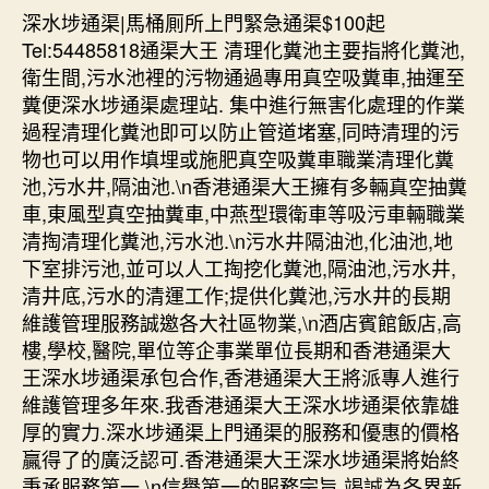
深水埗通渠|馬桶厠所上門緊急通渠$100起
Tel:54485818通渠大王 清理化糞池主要指將化糞池,
衛生間,污水池裡的污物通過專用真空吸糞車,抽運至
糞便深水埗通渠處理站. 集中進行無害化處理的作業
過程清理化糞池即可以防止管道堵塞,同時清理的污
物也可以用作填埋或施肥真空吸糞車職業清理化糞
池,污水井,隔油池.\n香港通渠大王擁有多輛真空抽糞
車,東風型真空抽糞車,中燕型環衛車等吸污車輛職業
清掏清理化糞池,污水池.\n污水井隔油池,化油池,地
下室排污池,並可以人工掏挖化糞池,隔油池,污水井,
清井底,污水的清運工作;提供化糞池,污水井的長期
維護管理服務誠邀各大社區物業,\n酒店賓館飯店,高
樓,學校,醫院,單位等企事業單位長期和香港通渠大
王深水埗通渠承包合作,香港通渠大王將派專人進行
維護管理多年來.我香港通渠大王深水埗通渠依靠雄
厚的實力.深水埗通渠上門通渠的服務和優惠的價格
贏得了的廣泛認可.香港通渠大王深水埗通渠將始終
秉承服務第一,\n信譽第一的服務宗旨,竭誠為各界新