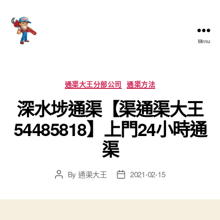
Menu
香
港
通
渠
Categories
通渠大王分部公司
通渠方法
大
深水埗通渠【渠通渠大王
王
54485818】上門24小時通
渠
By
通渠大王
2021-02-15
Post
Post
author
date