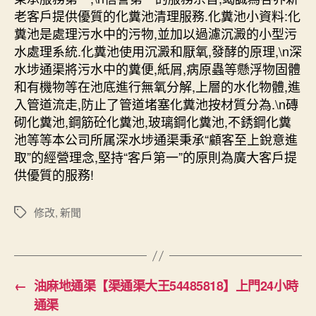
老客戶提供優質的化糞池清理服務.化糞池小資料:化
糞池是處理污水中的污物,並加以過濾沉澱的小型污
水處理系統.化糞池使用沉澱和厭氧,發酵的原理,\n深
水埗通渠將污水中的糞便,紙屑,病原蟲等懸浮物固體
和有機物等在池底進行無氧分解,上層的水化物體,進
入管道流走,防止了管道堵塞化糞池按材質分為.\n磚
砌化糞池,鋼筋砼化糞池,玻璃鋼化糞池,不銹鋼化糞
池等等本公司所属深水埗通渠秉承“顧客至上銳意進
取”的經營理念,堅持“客戶第一”的原則為廣大客戶提
供優質的服務!
修改
,
新聞
Tags
←
油麻地通渠【渠通渠大王54485818】上門24小時
通渠