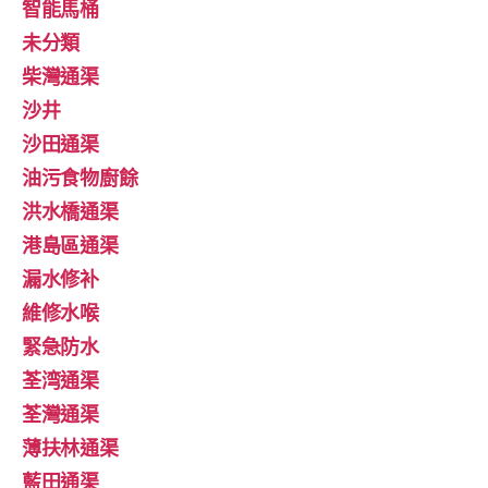
智能馬桶
未分類
柴灣通渠
沙井
沙田通渠
油污食物廚餘
洪水橋通渠
港島區通渠
漏水修补
維修水喉
緊急防水
荃湾通渠
荃灣通渠
薄扶林通渠
藍田通渠