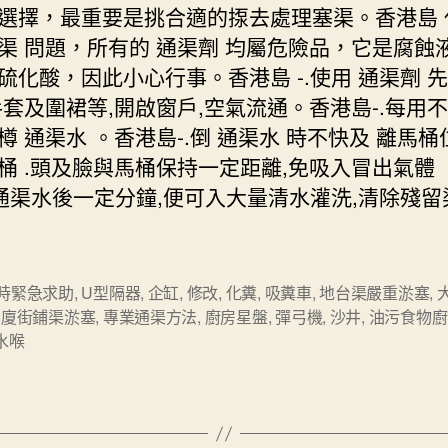
選擇，最重要是挑合適的揼去處理塞渠。香港島 
渠 問題，所有的 通渠劑 均屬危險品，它是腐蝕
硫化酸，因此小心行事。香港島 -.使用 通渠劑 
手套及圍裙等,開啟窗戶,空氣流通。香港島-.每用
樽 通渠水 。香港島-.倒 通渠水 時不快及 離馬桶位
桶 .頭及臉與馬桶保持一定距離,免吸入冒出氣體 
注通渠水後一定分鐘,便可入大量清水灌洗,清除殘留
。
小時緊急求助
,
U型隔器
,
企缸
,
修改
,
化糞
,
吸糞車
,
地台渠嚴重淤塞
,
大廈街鋪渠淤塞
,
專業通渠方法
,
廚房星盤
,
彈弓機
,
沙井
,
油污食物廚
水喉