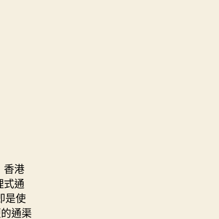
 香港
理式通
即是使
便的通渠