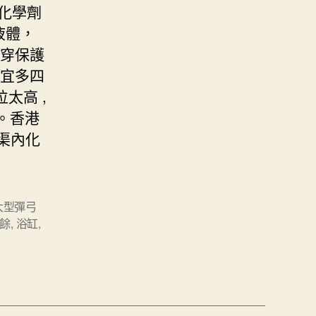
化學劑
液體，
先穿保護
不宜多四
太高 ,
。香港
渠內化
大型彈弓
餘
,
浴缸
,