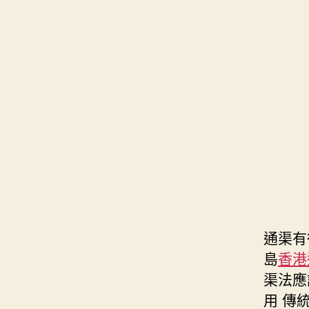
通渠有
島
香港通
渠法應
用 傳