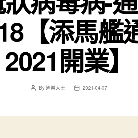
1冠狀病毒病-
5818【添馬
2021開業】
By
通渠大王
2021-04-07
Post
Post
author
date