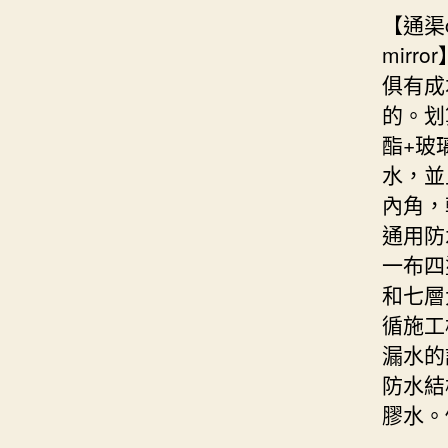
【通渠
mir
俱有成
的。划
酯+玻
水，並
內角，
通用防
一布四
和七層
循施工
漏水的
防水結
膠水。