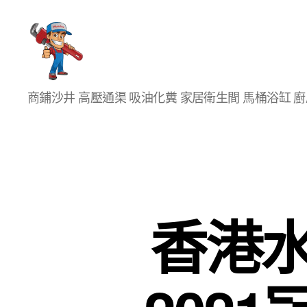
香
商鋪沙井 高壓通渠 吸油化糞 家居衛生間 馬桶浴缸 
港
通
渠
大
王
香港水