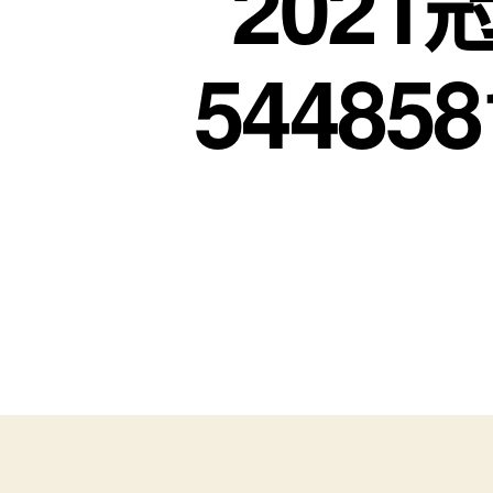
202
5448