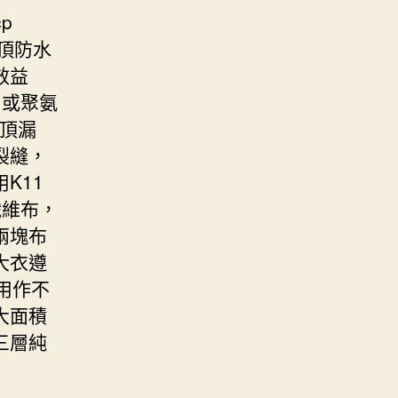
p
屋頂防水
效益
，或聚氨
屋頂漏
裂縫，
K11
纖維布，
兩塊布
大衣遵
用作不
大面積
三層純