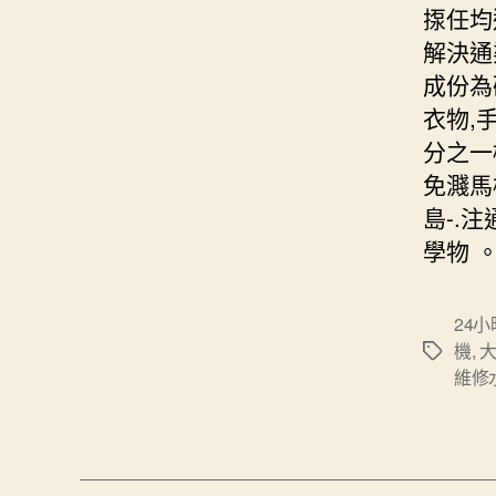
揼任均
解決通
成份為
衣物,
分之一
免濺馬
島-.
學物 
24
機
,
Tags
維修