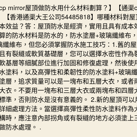
cp mirror屋頂做防水用什么材料劃算？】【通渠c
ror】【香港通渠大王公司54485818】哪種材料對
本效益？答：屋頂防水是經濟，實用且具有成本
算的防水材料是防水的，防水塗層+玻璃纖維布
璃纖維布，但您必須掌握防水施工技巧：1.舊的
且有裂縫或軟質基礎層，您可以選擇水密性作為
軟基層等細膩部位進行加固和修復處理，然後使用
水塗料，以及高彈性和柔韌性的防水塗料+玻璃
塗層，追求質量可以是一塊布和五層大衣，或者
大衣。不要用一塊布和三層大衣或兩塊布和四層
標準，否則防水是沒有意義的。 2.新的屋頂可以
詳細處理方法。當選擇高彈性柔性防水塗料作為
構時，應注意內部拐角或有裂縫的地方必須塗上
做防水處理。 .