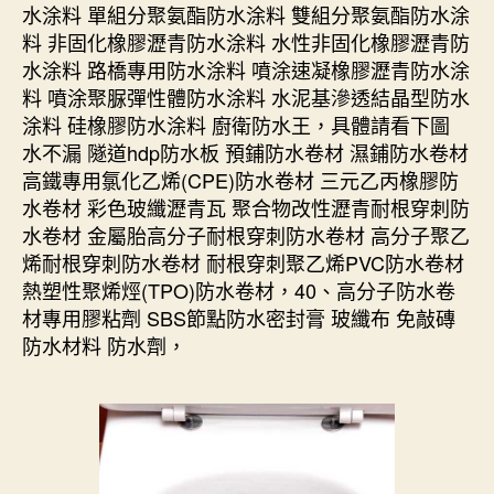
水涂料 單組分聚氨酯防水涂料 雙組分聚氨酯防水涂
料 非固化橡膠瀝青防水涂料 水性非固化橡膠瀝青防
水涂料 路橋專用防水涂料 噴涂速凝橡膠瀝青防水涂
料 噴涂聚脲彈性體防水涂料 水泥基滲透結晶型防水
涂料 硅橡膠防水涂料 廚衛防水王，具體請看下圖
水不漏 隧道hdp防水板 預鋪防水卷材 濕鋪防水卷材
高鐵專用氯化乙烯(CPE)防水卷材 三元乙丙橡膠防
水卷材 彩色玻纖瀝青瓦 聚合物改性瀝青耐根穿刺防
水卷材 金屬胎高分子耐根穿刺防水卷材 高分子聚乙
烯耐根穿刺防水卷材 耐根穿刺聚乙烯PVC防水卷材
熱塑性聚烯烴(TPO)防水卷材，40、高分子防水卷
材專用膠粘劑 SBS節點防水密封膏 玻纖布 免敲磚
防水材料 防水劑，