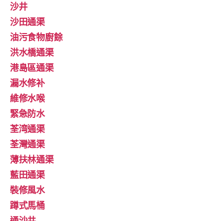
沙井
沙田通渠
油污食物廚餘
洪水橋通渠
港島區通渠
漏水修补
維修水喉
緊急防水
荃湾通渠
荃灣通渠
薄扶林通渠
藍田通渠
裝修風水
蹲式馬桶
通沙井