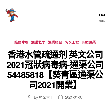
Menu
香
港
通
渠
Categories
維修水喉
通渠教學
通渠服務
防水工程
高壓通渠
大
香港水管疏通剂 英文公司
王
2021冠狀病毒病-通渠公司
54485818【葵青區通渠公
司2021開業】
By
通渠大王
2021-04-07
Post
Post
author
date