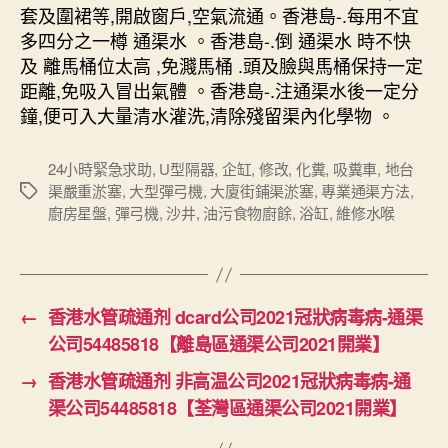
套及圍裙等,開啟窗戶,空氣流通。香港島-.每用不宜
多四分之一樽 通渠水 。香港島-.倒 通渠水 時不快
及 離馬桶位太高 ,免濺馬桶 .頭及臉與馬桶保持一定
距離,免吸入冒出氣體 。香港島-.注通渠水後一定分
鐘,便可入大量清水灌洗,清除殘留渠內化學物 。
24小時緊急求助
,
U型隔器
,
企缸
,
修改
,
化糞
,
吸糞車
,
地台
渠嚴重淤塞
,
大型彈弓機
,
大廈街鋪渠淤塞
,
專業通渠方法
,
Tags
廚房星盤
,
彈弓機
,
沙井
,
油污食物廚餘
,
浴缸
,
維修水喉
←
香港水管疏通剂 dcard公司2021冠狀病毒病-通渠
公司54485818【離島區通渠公司2021開業】
→
香港水管疏通剂 非高温公司2021冠狀病毒病-通
渠公司54485818【荃灣區通渠公司2021開業】