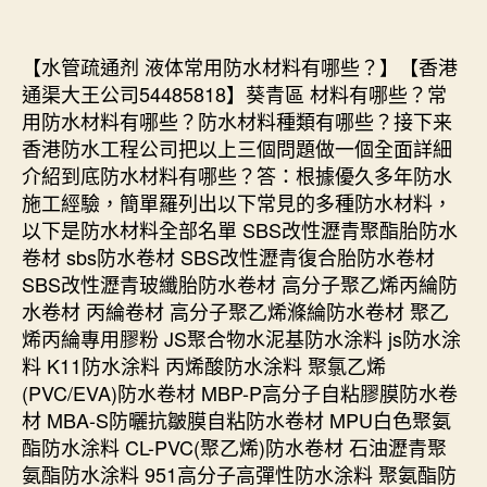
【水管疏通剂 液体常用防水材料有哪些？】【香港
通渠大王公司54485818】葵青區 材料有哪些？常
用防水材料有哪些？防水材料種類有哪些？接下来
香港防水工程公司把以上三個問題做一個全面詳細
介紹到底防水材料有哪些？答：根據優久多年防水
施工經驗，簡單羅列出以下常見的多種防水材料，
以下是防水材料全部名單 SBS改性瀝青聚酯胎防水
卷材 sbs防水卷材 SBS改性瀝青復合胎防水卷材
SBS改性瀝青玻纖胎防水卷材 高分子聚乙烯丙綸防
水卷材 丙綸卷材 高分子聚乙烯滌綸防水卷材 聚乙
烯丙綸專用膠粉 JS聚合物水泥基防水涂料 js防水涂
料 K11防水涂料 丙烯酸防水涂料 聚氯乙烯
(PVC/EVA)防水卷材 MBP-P高分子自粘膠膜防水卷
材 MBA-S防曬抗皺膜自粘防水卷材 MPU白色聚氨
酯防水涂料 CL-PVC(聚乙烯)防水卷材 石油瀝青聚
氨酯防水涂料 951高分子高彈性防水涂料 聚氨酯防