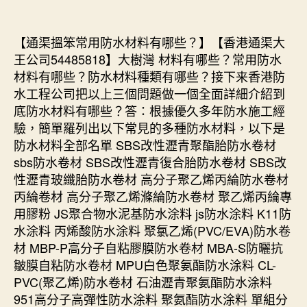
【通渠搵笨常用防水材料有哪些？】【香港通渠大
王公司54485818】大樹灣 材料有哪些？常用防水
材料有哪些？防水材料種類有哪些？接下来香港防
水工程公司把以上三個問題做一個全面詳細介紹到
底防水材料有哪些？答：根據優久多年防水施工經
驗，簡單羅列出以下常見的多種防水材料，以下是
防水材料全部名單 SBS改性瀝青聚酯胎防水卷材
sbs防水卷材 SBS改性瀝青復合胎防水卷材 SBS改
性瀝青玻纖胎防水卷材 高分子聚乙烯丙綸防水卷材
丙綸卷材 高分子聚乙烯滌綸防水卷材 聚乙烯丙綸專
用膠粉 JS聚合物水泥基防水涂料 js防水涂料 K11防
水涂料 丙烯酸防水涂料 聚氯乙烯(PVC/EVA)防水卷
材 MBP-P高分子自粘膠膜防水卷材 MBA-S防曬抗
皺膜自粘防水卷材 MPU白色聚氨酯防水涂料 CL-
PVC(聚乙烯)防水卷材 石油瀝青聚氨酯防水涂料
951高分子高彈性防水涂料 聚氨酯防水涂料 單組分