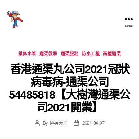
Menu
香
港
通
渠
Categories
維修水喉
通渠教學
通渠服務
防水工程
高壓通渠
大
香港通渠丸公司2021冠狀
王
病毒病-通渠公司
54485818【大樹灣通渠公
司2021開業】
By
通渠大王
2021-04-07
Post
Post
author
date