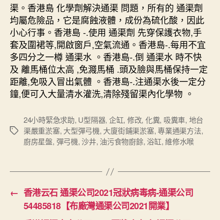
渠。香港島 化學劑解決通渠 問題，所有的 通渠劑
均屬危險品，它是腐蝕液體，成份為硫化酸，因此
小心行事。香港島 -.使用 通渠劑 先穿保護衣物,手
套及圍裙等,開啟窗戶,空氣流通。香港島-.每用不宜
多四分之一樽 通渠水 。香港島-.倒 通渠水 時不快
及 離馬桶位太高 ,免濺馬桶 .頭及臉與馬桶保持一定
距離,免吸入冒出氣體 。香港島-.注通渠水後一定分
鐘,便可入大量清水灌洗,清除殘留渠內化學物 。
24小時緊急求助
,
U型隔器
,
企缸
,
修改
,
化糞
,
吸糞車
,
地台
渠嚴重淤塞
,
大型彈弓機
,
大廈街鋪渠淤塞
,
專業通渠方法
,
Tags
廚房星盤
,
彈弓機
,
沙井
,
油污食物廚餘
,
浴缸
,
維修水喉
←
香港云石 通渠公司2021冠狀病毒病-通渠公司
54485818【布廠灣通渠公司2021開業】