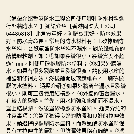
【通渠介绍香港防水工程公司使用哪種防水材料進
行外牆防水？ 】通渠介绍【香港同渠大王公司
54485818】北角質量好，防曬效果好，防水效果
好，防水壽命長。常用的防水材料有：1.矽橡膠防
水塗料； 2.聚氨酯防水塗料不漏水。對於纖維布的
結構膠粘劑，如：①如果裂縫很小，裂縫寬度不超
過1mm，則使用矽橡膠防水塗料； ②如果外牆漏
水，如果有很多裂縫並且裂縫很寬，請使用水密的
補強和修補方法，然後鋪開玻璃纖維布。 +刷矽橡
膠防水塗料。 通渠介绍③如果外牆窗台漏水且裂縫
很小，則可直接使用結構膠。 ④外牆的窗台漏水，
有較大的裂縫。首先，用水補強和修補而不漏水，
塗上結構膠，然後塗矽橡膠防水塗料。 通渠介绍的
注意事項：①為了獲得良好的防曬和良好的拉伸效
果，請選擇矽橡膠防水塗料，而聚氨酯防水塗料僅
具有抗拉伸性的優點，但防曬效果略有偏離。 ②對