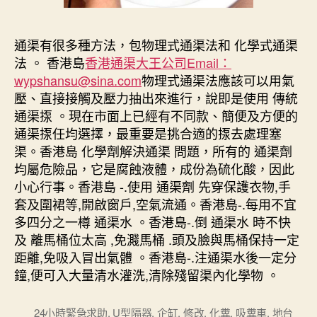
通渠有很多種方法，包物理式通渠法和 化學式通渠
法 。 香港島
香港通渠大王公司Email：
wypshansu@sina.com
物理式通渠法應該可以用氣
壓、直接接觸及壓力抽出來進行，說即是使用 傳統
通渠揼 。現在市面上已經有不同款、簡便及方便的
通渠揼任均選擇，最重要是挑合適的揼去處理塞
渠。香港島 化學劑解決通渠 問題，所有的 通渠劑
均屬危險品，它是腐蝕液體，成份為硫化酸，因此
小心行事。香港島 -.使用 通渠劑 先穿保護衣物,手
套及圍裙等,開啟窗戶,空氣流通。香港島-.每用不宜
多四分之一樽 通渠水 。香港島-.倒 通渠水 時不快
及 離馬桶位太高 ,免濺馬桶 .頭及臉與馬桶保持一定
距離,免吸入冒出氣體 。香港島-.注通渠水後一定分
鐘,便可入大量清水灌洗,清除殘留渠內化學物 。
24小時緊急求助
,
U型隔器
,
企缸
,
修改
,
化糞
,
吸糞車
,
地台