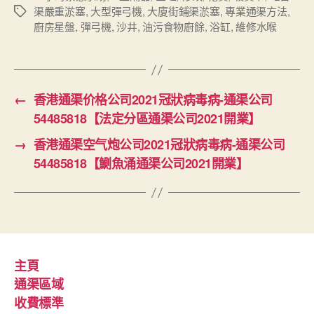
渠嚴重淤塞
,
大型彈弓機
,
大廈街鋪渠淤塞
,
專業通渠方法
,
Tags
廚房星盤
,
彈弓機
,
沙井
,
油污食物廚餘
,
浴缸
,
維修水喉
←
香港通渠价格公司2021冠狀病毒病-通渠公司
54485818【法定分區通渠公司2021開業】
→
香港通渠空气炮公司2021冠狀病毒病-通渠公司
54485818【鰂魚涌通渠公司2021開業】
主頁
通渠區域
收費標準