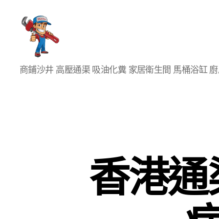
香
商鋪沙井 高壓通渠 吸油化糞 家居衛生間 馬桶浴缸 
港
通
渠
大
王
香港通