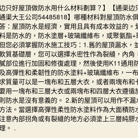
边只好屋頂做防水用什么材料劃算？】【通渠边
通渠大王公司54485818】哪種材料對屋頂防水
答：屋頂防水是經濟，實用且具有成本效益的。
料是防水的，防水塗層+玻璃纖維布，或聚氨酯+
但您必須掌握防水施工技巧：1.舊的屋頂漏水，
軟質基礎層，您可以選擇水密性作為裂縫，內角
膩部位進行加固和修復處理，然後使用K11通用
及高彈性和柔韌性的防水塗料+玻璃纖維布，一
求質量可以是一塊布和五層大衣，或者兩塊布和
要用一塊布和三層大衣或兩塊布和四層大衣遵循
則防水是沒有意義的。 2.新的屋頂可以用作不漏
方法。當選擇高彈性柔性防水塗料作為大面積防
注意內部拐角或有裂縫的地方必須塗上三層純膠
理。 .