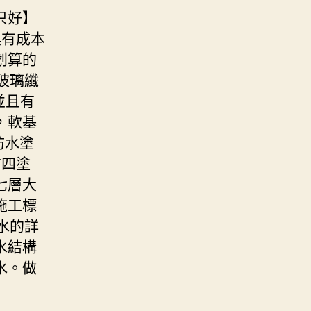
只好】
俱有成本
划算的
玻璃纖
並且有
，軟基
防水塗
布四塗
七層大
施工標
水的詳
水結構
水。做