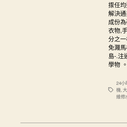
揼任均
解決通
成份為
衣物,
分之一
免濺馬
島-.
學物 
24
機
,
Tags
維修