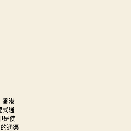
 香港
理式通
即是使
便的通渠