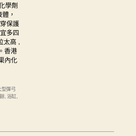
化學劑
液體，
先穿保護
不宜多四
太高 ,
。香港
渠內化
大型彈弓
餘
,
浴缸
,