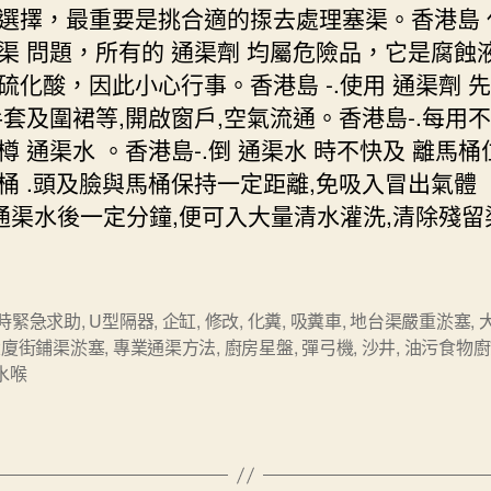
選擇，最重要是挑合適的揼去處理塞渠。香港島 
渠 問題，所有的 通渠劑 均屬危險品，它是腐蝕
硫化酸，因此小心行事。香港島 -.使用 通渠劑 
手套及圍裙等,開啟窗戶,空氣流通。香港島-.每用
樽 通渠水 。香港島-.倒 通渠水 時不快及 離馬桶位
桶 .頭及臉與馬桶保持一定距離,免吸入冒出氣體 
注通渠水後一定分鐘,便可入大量清水灌洗,清除殘留
。
小時緊急求助
,
U型隔器
,
企缸
,
修改
,
化糞
,
吸糞車
,
地台渠嚴重淤塞
,
大廈街鋪渠淤塞
,
專業通渠方法
,
廚房星盤
,
彈弓機
,
沙井
,
油污食物廚
水喉