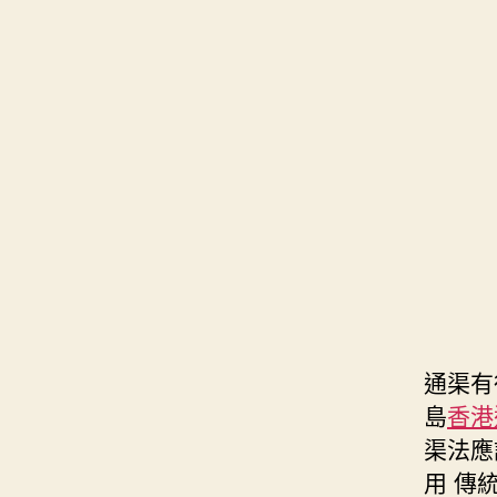
通渠有
島
香港通
渠法應
用 傳