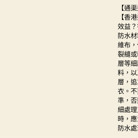
【通渠
【香港
效益？
防水材
維布，
裂縫或
層等細
料，以
層，追
衣。不
準，否
細處理
時，應
防水處