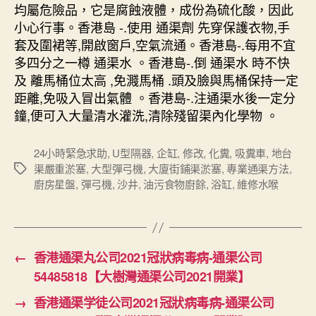
均屬危險品，它是腐蝕液體，成份為硫化酸，因此
小心行事。香港島 -.使用 通渠劑 先穿保護衣物,手
套及圍裙等,開啟窗戶,空氣流通。香港島-.每用不宜
多四分之一樽 通渠水 。香港島-.倒 通渠水 時不快
及 離馬桶位太高 ,免濺馬桶 .頭及臉與馬桶保持一定
距離,免吸入冒出氣體 。香港島-.注通渠水後一定分
鐘,便可入大量清水灌洗,清除殘留渠內化學物 。
24小時緊急求助
,
U型隔器
,
企缸
,
修改
,
化糞
,
吸糞車
,
地台
渠嚴重淤塞
,
大型彈弓機
,
大廈街鋪渠淤塞
,
專業通渠方法
,
Tags
廚房星盤
,
彈弓機
,
沙井
,
油污食物廚餘
,
浴缸
,
維修水喉
←
香港通渠丸公司2021冠狀病毒病-通渠公司
54485818【大樹灣通渠公司2021開業】
→
香港通渠学徒公司2021冠狀病毒病-通渠公司