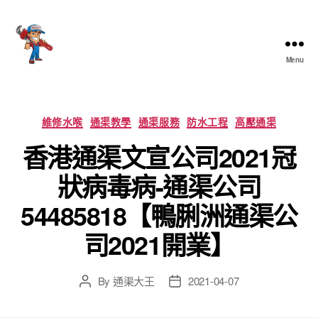
Menu
香
港
通
渠
Categories
維修水喉
通渠教學
通渠服務
防水工程
高壓通渠
大
香港通渠文宣公司2021冠
王
狀病毒病-通渠公司
54485818【鴨脷洲通渠公
司2021開業】
By
通渠大王
2021-04-07
Post
Post
author
date