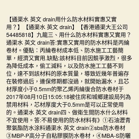
【通渠水 英文 drain用什么防水材料實惠又實
用？】【通渠水 英文 drain】【香港通渠大王公司
54485818】九龍三、用什么防水材料實惠又實用？
通渠水 英文 drain答:實惠又實用的防水材料是丙綸
卷材。優點：丙綸卷材成本低、防水施工工藝簡
單，經濟又實用.缺點:該材料目前因競爭激烈，很多
為降低成本，偷工減料，以及防水施工工藝不到
位，達不到該材料的原本質量，導致近幾年普遍存
在裝修過后，連保修期都沒過，就開始漏水，且芯
材厚度小于0.5mm的聚乙烯丙綸復合防水卷材于
2017年08月10日15:05:18被住房和城鄉建設局列為
禁用材料，芯材厚度大于0.5mm是可以正常使用
的。通渠水 英文 drain四、做衛生間防水什么材料
不宜使用。答:不易使用的防水材料有》①石油瀝青
聚氨酯防水涂料通渠水 英文 drain②sbs防水卷材
③MBP-P高分子自粘膠膜防水卷材，④MBA-S防曬