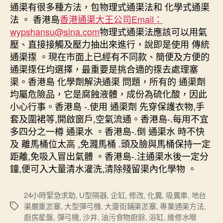
通渠有很多種方法，包物理式通渠法和 化學式通渠
法 。 香港島
香港通渠大王公司Email：
wypshansu@sina.com
物理式通渠法應該可以用氣
壓、直接接觸及壓力抽出來進行，說即是使用 傳統
通渠揼 。現在市面上已經有不同款、簡便及方便的
通渠揼任均選擇，最重要是挑合適的揼去處理塞
渠。香港島 化學劑解決通渠 問題，所有的 通渠劑
均屬危險品，它是腐蝕液體，成份為硫化酸，因此
小心行事。香港島 -.使用 通渠劑 先穿保護衣物,手
套及圍裙等,開啟窗戶,空氣流通。香港島-.每用不宜
多四分之一樽 通渠水 。香港島-.倒 通渠水 時不快
及 離馬桶位太高 ,免濺馬桶 .頭及臉與馬桶保持一定
距離,免吸入冒出氣體 。香港島-.注通渠水後一定分
鐘,便可入大量清水灌洗,清除殘留渠內化學物 。
24小時緊急求助
,
U型隔器
,
企缸
,
修改
,
化糞
,
吸糞車
,
地台
渠嚴重淤塞
,
大型彈弓機
,
大廈街鋪渠淤塞
,
專業通渠方法
,
Tags
廚房星盤
,
彈弓機
,
沙井
,
油污食物廚餘
,
浴缸
,
維修水喉