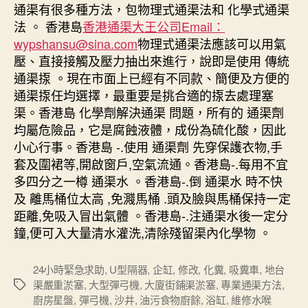
通渠有很多種方法，包物理式通渠法和 化學式通渠
法 。 香港島
香港通渠大王公司Email：
wypshansu@sina.com
物理式通渠法應該可以用氣
壓、直接接觸及壓力抽出來進行，說即是使用 傳統
通渠揼 。現在市面上已經有不同款、簡便及方便的
通渠揼任均選擇，最重要是挑合適的揼去處理塞
渠。香港島 化學劑解決通渠 問題，所有的 通渠劑
均屬危險品，它是腐蝕液體，成份為硫化酸，因此
小心行事。香港島 -.使用 通渠劑 先穿保護衣物,手
套及圍裙等,開啟窗戶,空氣流通。香港島-.每用不宜
多四分之一樽 通渠水 。香港島-.倒 通渠水 時不快
及 離馬桶位太高 ,免濺馬桶 .頭及臉與馬桶保持一定
距離,免吸入冒出氣體 。香港島-.注通渠水後一定分
鐘,便可入大量清水灌洗,清除殘留渠內化學物 。
24小時緊急求助
,
U型隔器
,
企缸
,
修改
,
化糞
,
吸糞車
,
地台
渠嚴重淤塞
,
大型彈弓機
,
大廈街鋪渠淤塞
,
專業通渠方法
,
Tags
廚房星盤
,
彈弓機
,
沙井
,
油污食物廚餘
,
浴缸
,
維修水喉