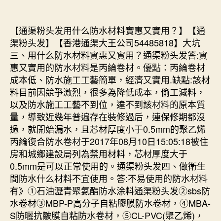
【通渠粉头发用什么防水材料實惠又實用？】【通
渠粉头发】【香港通渠大王公司54485818】大坑
三、用什么防水材料實惠又實用？通渠粉头发答:實
惠又實用的防水材料是丙綸卷材。優點：丙綸卷材
成本低、防水施工工藝簡單，經濟又實用.缺點:該材
料目前因競爭激烈，很多為降低成本，偷工減料，
以及防水施工工藝不到位，達不到該材料的原本質
量，導致近幾年普遍存在裝修過后，連保修期都沒
過，就開始漏水，且芯材厚度小于0.5mm的聚乙烯
丙綸復合防水卷材于2017年08月10日15:05:18被住
房和城鄉建設局列為禁用材料，芯材厚度大于
0.5mm是可以正常使用的。通渠粉头发四、做衛生
間防水什么材料不宜使用。答:不易使用的防水材料
有》①石油瀝青聚氨酯防水涂料通渠粉头发②sbs防
水卷材③MBP-P高分子自粘膠膜防水卷材，④MBA-
S防曬抗皺膜自粘防水卷材，⑤CL-PVC(聚乙烯)，