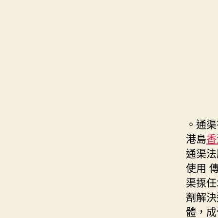
。通渠
港島
香
通渠法
使用 
渠揼任
劑解決
體，成