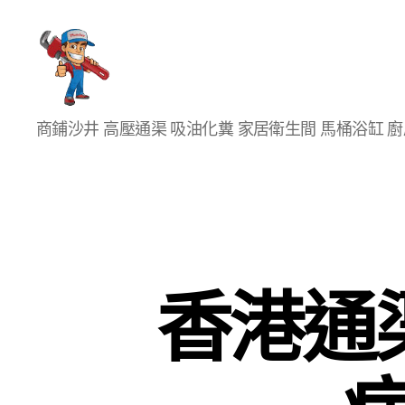
香
商鋪沙井 高壓通渠 吸油化糞 家居衛生間 馬桶浴缸 
港
通
渠
大
王
香港通渠