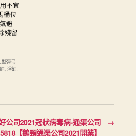
每用不宜
離馬桶位
出氣體
除殘留
大型彈弓
餘
,
浴缸
,
好公司2021冠狀病毒病-通渠公司
→
485818【鵝頸通渠公司2021開業】