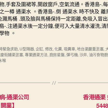
物,手套及圍裙等,開啟窗戶,空氣流通。香港島-.
之一樽 通渠水 。香港島-.倒 通渠水 時不快及 
,免濺馬桶 .頭及臉與馬桶保持一定距離,免吸入冒
島-.注通渠水後一定分鐘,便可入大量清水灌洗,清
學物 。
小時緊急求助
,
U型隔器
,
企缸
,
修改
,
化糞
,
吸糞車
,
地台渠嚴重淤塞
,
大廈街鋪渠淤塞
,
專業通渠方法
,
廚房星盤
,
彈弓機
,
沙井
,
油污食物廚
水喉
病-通渠公司
香港通渠 
21開業】
54