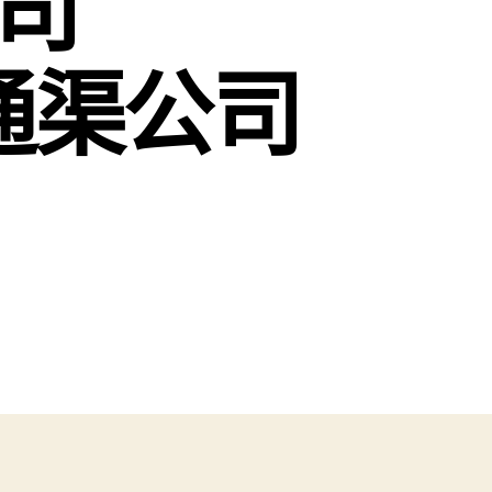
司
峽通渠公司