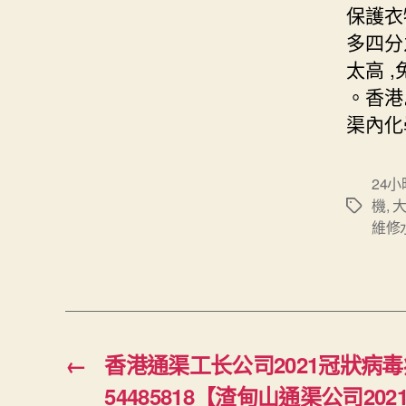
保護衣
多四分
太高 
。香港
渠內化
24
機
,
Tags
維修
←
香港通渠工长公司2021冠狀病毒
54485818【渣甸山通渠公司20