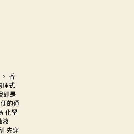
。 香
物理式
說即是
方便的通
 化學
蝕液
劑 先穿