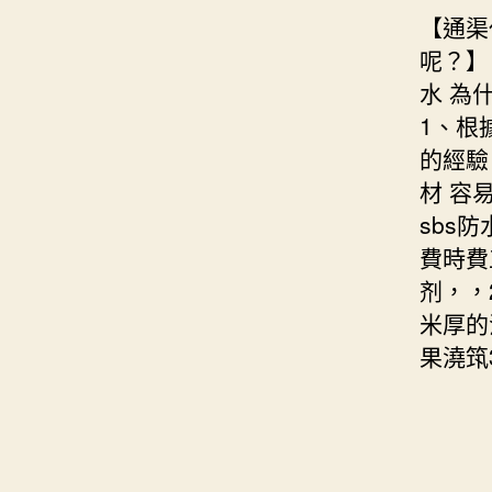
【通渠
呢？】
水 為
1、根
的經驗
材 容
sbs
費時費
剂，，
米厚的
果澆筑