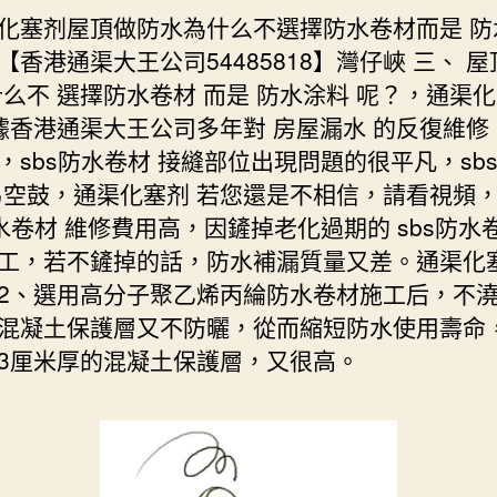
化塞剂屋頂做防水為什么不選擇防水卷材而是 防
【香港通渠大王公司54485818】灣仔峽 三、 
什么不 選擇防水卷材 而是 防水涂料 呢？，通渠
據香港通渠大王公司多年對 房屋漏水 的反復維修
，sbs防水卷材 接縫部位出現問題的很平凡，sb
易空鼓，通渠化塞剂 若您還是不相信，請看視頻
防水卷材 維修費用高，因鏟掉老化過期的 sbs防水
工，若不鏟掉的話，防水補漏質量又差。通渠化
2、選用高分子聚乙烯丙綸防水卷材施工后，不澆
混凝土保護層又不防曬，從而縮短防水使用壽命
3厘米厚的混凝土保護層，又很高。