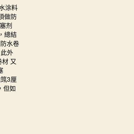
水涂料
屋頂做防
化塞剂
，總結
s防水卷
，此外
卷材 又
塞
筑3厘
，但如