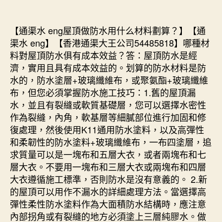
【通渠水 eng屋頂做防水用什么材料劃算？】【通
渠水 eng】【香港通渠大王公司54485818】哪種材
料對屋頂防水俱有成本效益？答：屋頂防水是經
濟，實用且具有成本效益的。划算的防水材料是防
水的，防水塗層+玻璃纖維布，或聚氨酯+玻璃纖維
布，但您必須掌握防水施工技巧：1.舊的屋頂漏
水，並且有裂縫或軟質基礎層，您可以選擇水密性
作為裂縫，內角，軟基層等細膩部位進行加固和修
復處理，然後使用K11通用防水塗料，以及高彈性
和柔韌性的防水塗料+玻璃纖維布，一布四塗層，追
求質量可以是一塊布和五層大衣，或者兩塊布和七
層大衣。不要用一塊布和三層大衣或兩塊布和四層
大衣遵循施工標準，否則防水是沒有意義的。 2.新
的屋頂可以用作不漏水的詳細處理方法。當選擇高
彈性柔性防水塗料作為大面積防水結構時，應注意
內部拐角或有裂縫的地方必須塗上三層純膠水。做