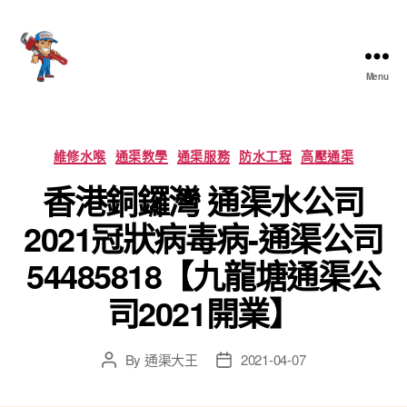
Menu
香
港
通
渠
Categories
維修水喉
通渠教學
通渠服務
防水工程
高壓通渠
大
香港銅鑼灣 通渠水公司
王
2021冠狀病毒病-通渠公司
54485818【九龍塘通渠公
司2021開業】
By
通渠大王
2021-04-07
Post
Post
author
date