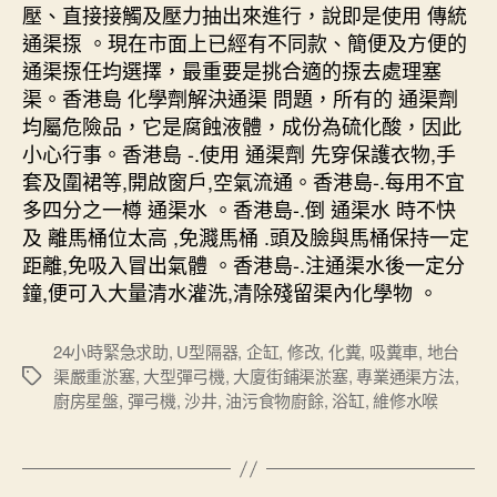
壓、直接接觸及壓力抽出來進行，說即是使用 傳統
通渠揼 。現在市面上已經有不同款、簡便及方便的
通渠揼任均選擇，最重要是挑合適的揼去處理塞
渠。香港島 化學劑解決通渠 問題，所有的 通渠劑
均屬危險品，它是腐蝕液體，成份為硫化酸，因此
小心行事。香港島 -.使用 通渠劑 先穿保護衣物,手
套及圍裙等,開啟窗戶,空氣流通。香港島-.每用不宜
多四分之一樽 通渠水 。香港島-.倒 通渠水 時不快
及 離馬桶位太高 ,免濺馬桶 .頭及臉與馬桶保持一定
距離,免吸入冒出氣體 。香港島-.注通渠水後一定分
鐘,便可入大量清水灌洗,清除殘留渠內化學物 。
24小時緊急求助
,
U型隔器
,
企缸
,
修改
,
化糞
,
吸糞車
,
地台
渠嚴重淤塞
,
大型彈弓機
,
大廈街鋪渠淤塞
,
專業通渠方法
,
Tags
廚房星盤
,
彈弓機
,
沙井
,
油污食物廚餘
,
浴缸
,
維修水喉