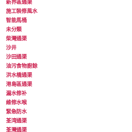
新界區通渠
施工裝修風水
智能馬桶
未分類
柴灣通渠
沙井
沙田通渠
油污食物廚餘
洪水橋通渠
港島區通渠
漏水修补
維修水喉
緊急防水
荃湾通渠
荃灣通渠