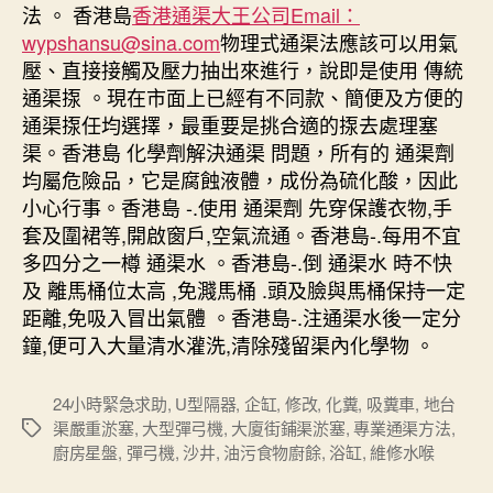
法 。 香港島
香港通渠大王公司Email：
wypshansu@sina.com
物理式通渠法應該可以用氣
壓、直接接觸及壓力抽出來進行，說即是使用 傳統
通渠揼 。現在市面上已經有不同款、簡便及方便的
通渠揼任均選擇，最重要是挑合適的揼去處理塞
渠。香港島 化學劑解決通渠 問題，所有的 通渠劑
均屬危險品，它是腐蝕液體，成份為硫化酸，因此
小心行事。香港島 -.使用 通渠劑 先穿保護衣物,手
套及圍裙等,開啟窗戶,空氣流通。香港島-.每用不宜
多四分之一樽 通渠水 。香港島-.倒 通渠水 時不快
及 離馬桶位太高 ,免濺馬桶 .頭及臉與馬桶保持一定
距離,免吸入冒出氣體 。香港島-.注通渠水後一定分
鐘,便可入大量清水灌洗,清除殘留渠內化學物 。
24小時緊急求助
,
U型隔器
,
企缸
,
修改
,
化糞
,
吸糞車
,
地台
渠嚴重淤塞
,
大型彈弓機
,
大廈街鋪渠淤塞
,
專業通渠方法
,
Tags
廚房星盤
,
彈弓機
,
沙井
,
油污食物廚餘
,
浴缸
,
維修水喉