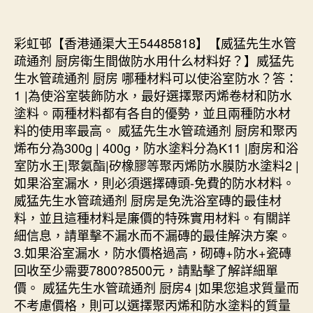
彩虹邨【香港通渠大王54485818】【威猛先生水管
疏通剂 厨房衛生間做防水用什么材料好？】威猛先
生水管疏通剂 厨房 哪種材料可以使浴室防水？答：
1 |為使浴室裝飾防水，最好選擇聚丙烯卷材和防水
塗料。兩種材料都有各自的優勢，並且兩種防水材
料的使用率最高。 威猛先生水管疏通剂 厨房和聚丙
烯布分為300g | 400g，防水塗料分為K11 |廚房和浴
室防水王|聚氨酯|矽橡膠等聚丙烯防水膜防水塗料2 |
如果浴室漏水，則必須選擇磚頭-免費的防水材料。
威猛先生水管疏通剂 厨房是免洗浴室磚的最佳材
料，並且這種材料是廉價的特殊實用材料。有關詳
細信息，請單擊不漏水而不漏磚的最佳解決方案。
3.如果浴室漏水，防水價格過高，砌磚+防水+瓷磚
回收至少需要7800?8500元，請點擊了解詳細單
價。 威猛先生水管疏通剂 厨房4 |如果您追求質量而
不考慮價格，則可以選擇聚丙烯和防水塗料的質量