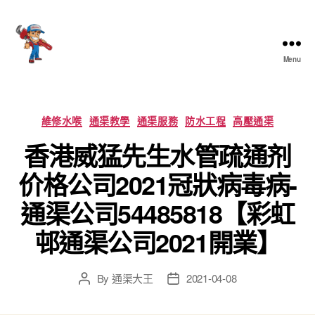
Menu
香
港
通
渠
Categories
維修水喉
通渠教學
通渠服務
防水工程
高壓通渠
大
香港威猛先生水管疏通剂
王
价格公司2021冠狀病毒病-
通渠公司54485818【彩虹
邨通渠公司2021開業】
By
通渠大王
2021-04-08
Post
Post
author
date