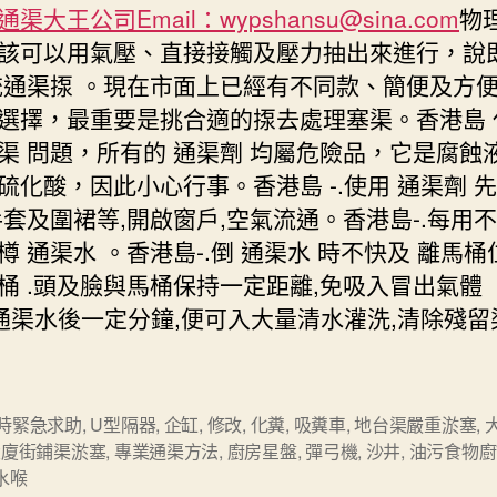
渠大王公司Email：wypshansu@sina.com
物
該可以用氣壓、直接接觸及壓力抽出來進行，說
統通渠揼 。現在市面上已經有不同款、簡便及方
選擇，最重要是挑合適的揼去處理塞渠。香港島 
渠 問題，所有的 通渠劑 均屬危險品，它是腐蝕
硫化酸，因此小心行事。香港島 -.使用 通渠劑 
手套及圍裙等,開啟窗戶,空氣流通。香港島-.每用
樽 通渠水 。香港島-.倒 通渠水 時不快及 離馬桶位
桶 .頭及臉與馬桶保持一定距離,免吸入冒出氣體 
注通渠水後一定分鐘,便可入大量清水灌洗,清除殘留
。
小時緊急求助
,
U型隔器
,
企缸
,
修改
,
化糞
,
吸糞車
,
地台渠嚴重淤塞
,
大廈街鋪渠淤塞
,
專業通渠方法
,
廚房星盤
,
彈弓機
,
沙井
,
油污食物廚
水喉