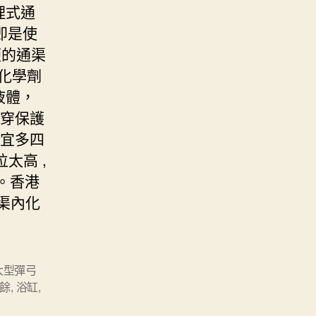
理式通
即是使
便的通渠
化學劑
液體，
先穿保護
不宜多四
太高 ,
。香港
渠內化
大型彈弓
餘
,
浴缸
,