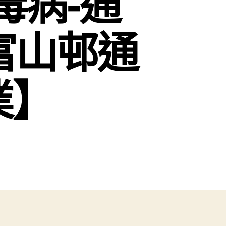
毒病-通
【富山邨通
業】