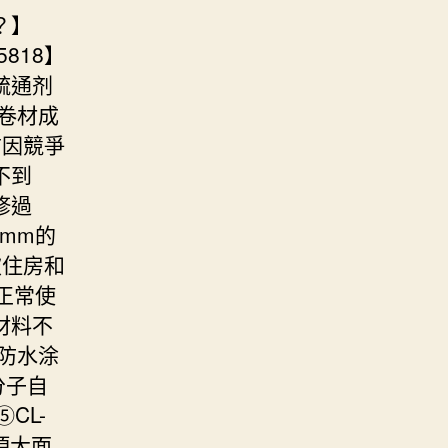
？】
818】
疏通剂
卷材成
前因競爭
不到
修過
mm的
被住房和
正常使
材料不
防水涂
分子自
CL-
頂大面