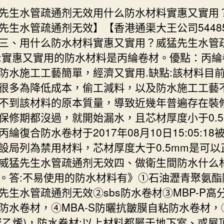
先生水管疏通剂无效用什么防水材料實惠又實用
先生水管疏通剂无效】【香港通渠大王公司54485
三、用什么防水材料實惠又實用？威猛先生水管
:實惠又實用的防水材料是丙綸卷材。優點：丙綸
防水施工工藝簡單，經濟又實用.缺點:該材料目
很多為降低成本，偷工減料，以及防水施工工藝
不到該材料的原本質量，導致近幾年普遍存在裝
保修期都沒過，就開始漏水，且芯材厚度小于0.5
丙綸復合防水卷材于2017年08月10日15:05:18
設局列為禁用材料，芯材厚度大于0.5mm是可以
威猛先生水管疏通剂无效四、做衛生間防水什么
。答:不易使用的防水材料有》①石油瀝青聚氨酯
先生水管疏通剂无效②sbs防水卷材③MBP-P高
防水卷材，④MBA-S防曬抗皺膜自粘防水卷材，⑤
(聚乙烯)，防水卷材;以上材料都屬于地下室、或屋