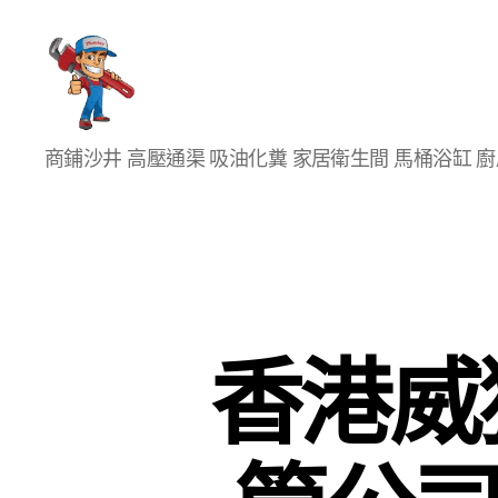
香
商鋪沙井 高壓通渠 吸油化糞 家居衛生間 馬桶浴缸 
港
通
渠
大
王
香港威