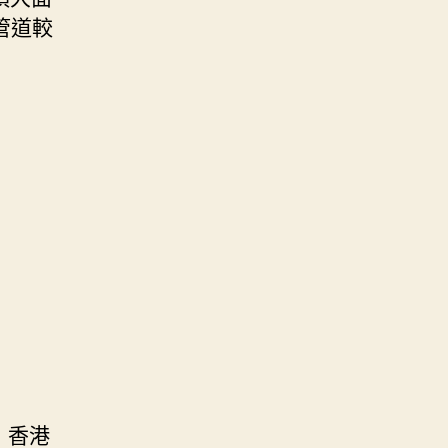
管道較
 香港