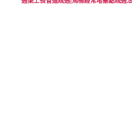
通渠工長管道疏通|馬桶經常堵塞點疏通