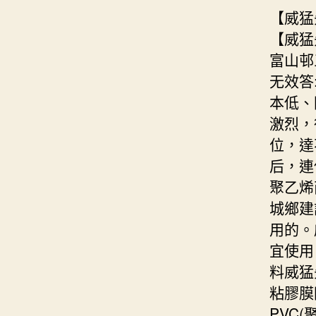
【威猛
【威猛
富山邨
无效答
本低、
激烈，
位，達
后，連
聚乙烯
城鄉建
用的。
宜使用
料威猛
粘膠膜
PVC