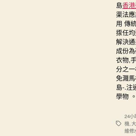
島
香港通
渠法應
用 傳
揼任均
解決通
成份為
衣物,
分之一
免濺馬
島-.
學物 
24
機
,
Tags
維修