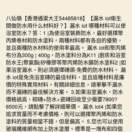
八仙嶺【香港通渠大王54485818】【漏水 iot衛生
間做防水用什么材料好？】漏水 iot 哪種材料可以使
浴室防水？答：1 |為使浴室裝飾防水，最好選擇聚
丙烯卷材和防水塗料。兩種材料都有各自的優勢，
並且兩種防水材料的使用率最高。 漏水 iot和聚丙烯
布分為300g | 400g，防水塗料分為K11 |廚房和浴室
防水王|聚氨酯|矽橡膠等聚丙烯防水膜防水塗料2 |如
果浴室漏水，則必須選擇磚頭-免費的防水材料。 漏
水 iot是免洗浴室磚的最佳材料，並且這種材料是廉
價的特殊實用材料。有關詳細信息，請單擊不漏水
而不漏磚的最佳解決方案。 3.如果浴室漏水，防水
價格過高，砌磚+防水+瓷磚回收至少需要7800?
8500元，請點擊了解詳細單價。 漏水 iot4 |如果您
追求質量而不考慮價格，則可以選擇聚丙烯和防水
塗料的質量相當不錯，但是偏高。 5.您也可以使用
玻璃纖維網布加上防水塗層。標準是一塊布和四個