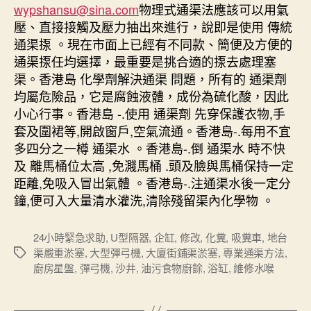
wypshansu@sina.com
物理式通渠法應該可以用氣
壓、直接接觸及壓力抽出來進行，說即是使用 傳統
通渠揼 。現在市面上已經有不同款、簡便及方便的
通渠揼任均選擇，最重要是挑合適的揼去處理塞
渠。香港島 化學劑解決通渠 問題，所有的 通渠劑
均屬危險品，它是腐蝕液體，成份為硫化酸，因此
小心行事。香港島 -.使用 通渠劑 先穿保護衣物,手
套及圍裙等,開啟窗戶,空氣流通。香港島-.每用不宜
多四分之一樽 通渠水 。香港島-.倒 通渠水 時不快
及 離馬桶位太高 ,免濺馬桶 .頭及臉與馬桶保持一定
距離,免吸入冒出氣體 。香港島-.注通渠水後一定分
鐘,便可入大量清水灌洗,清除殘留渠內化學物 。
24小時緊急求助
,
U型隔器
,
企缸
,
修改
,
化糞
,
吸糞車
,
地台
渠嚴重淤塞
,
大型彈弓機
,
大廈街鋪渠淤塞
,
專業通渠方法
,
Tags
廚房星盤
,
彈弓機
,
沙井
,
油污食物廚餘
,
浴缸
,
維修水喉