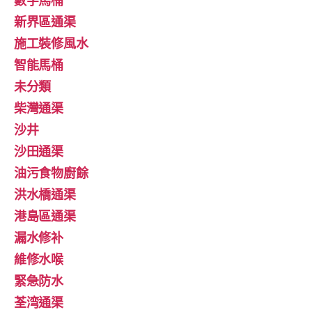
數字馬桶
新界區通渠
施工裝修風水
智能馬桶
未分類
柴灣通渠
沙井
沙田通渠
油污食物廚餘
洪水橋通渠
港島區通渠
漏水修补
維修水喉
緊急防水
荃湾通渠