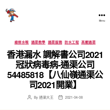
Menu
香
港
通
渠
Categories
維修水喉
通渠教學
通渠服務
防水工程
高壓通渠
大
香港漏水 調解書公司2021
王
冠狀病毒病-通渠公司
54485818【八仙嶺通渠公
司2021開業】
By
通渠大王
2021-04-08
Post
Post
author
date