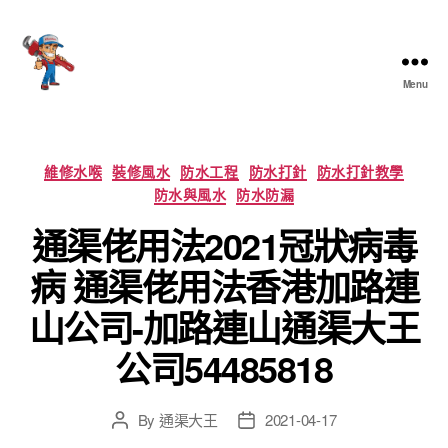
Menu
香
港
通
渠
Categories
維修水喉
裝修風水
防水工程
防水打針
防水打針教學
大
防水與風水
防水防漏
王
通渠佬用法2021冠狀病毒
病 通渠佬用法香港加路連
山公司-加路連山通渠大王
公司54485818
By
通渠大王
2021-04-17
Post
Post
author
date