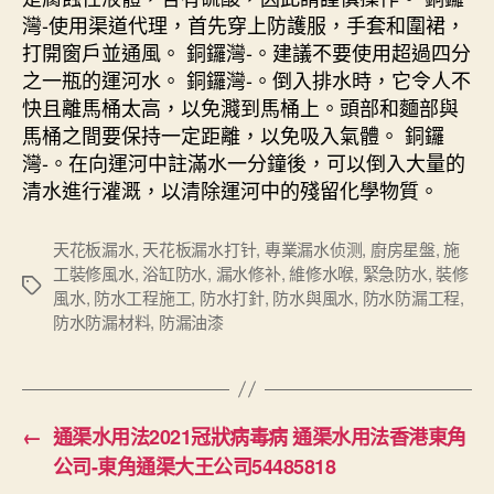
灣-使用渠道代理，首先穿上防護服，手套和圍裙，
打開窗戶並通風。 銅鑼灣-。建議不要使用超過四分
之一瓶的運河水。 銅鑼灣-。倒入排水時，它令人不
快且離馬桶太高，以免濺到馬桶上。頭部和麵部與
馬桶之間要保持一定距離，以免吸入氣體。 銅鑼
灣-。在向運河中註滿水一分鐘後，可以倒入大量的
清水進行灌溉，以清除運河中的殘留化學物質。
天花板漏水
,
天花板漏水打针
,
專業漏水侦测
,
廚房星盤
,
施
工裝修風水
,
浴缸防水
,
漏水修补
,
維修水喉
,
緊急防水
,
裝修
Tags
風水
,
防水工程施工
,
防水打針
,
防水與風水
,
防水防漏工程
,
防水防漏材料
,
防漏油漆
←
通渠水用法2021冠狀病毒病 通渠水用法香港東角
公司-東角通渠大王公司54485818