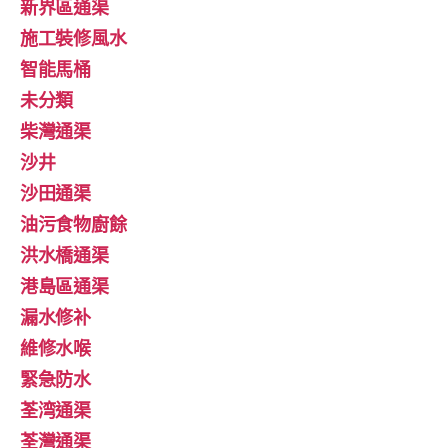
新界區通渠
施工裝修風水
智能馬桶
未分類
柴灣通渠
沙井
沙田通渠
油污食物廚餘
洪水橋通渠
港島區通渠
漏水修补
維修水喉
緊急防水
荃湾通渠
荃灣通渠