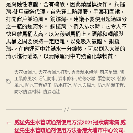
是腐蝕性液體，含有硫酸，因此請謹慎操作。 銅鑼
灣-使用渠道代理，首先穿上防護服，手套和圍裙，
打開窗戶並通風。 銅鑼灣-。建議不要使用超過四分
之一瓶的運河水。 銅鑼灣-。倒入排水時，它令人不
快且離馬桶太高，以免濺到馬桶上。頭部和麵部與
馬桶之間要保持一定距離，以免吸入氣體。 銅鑼
灣-。在向運河中註滿水一分鐘後，可以倒入大量的
清水進行灌溉，以清除運河中的殘留化學物質。
天花板漏水
,
天花板漏水打针
,
專業漏水侦测
,
廚房星盤
,
施
工裝修風水
,
浴缸防水
,
漏水修补
,
維修水喉
,
緊急防水
,
裝修
Tags
風水
,
防水工程施工
,
防水打針
,
防水與風水
,
防水防漏工程
,
防水防漏材料
,
防漏油漆
←
威猛先生水管疏通剂使用方法2021冠狀病毒病 威
猛先生水管疏通剂使用方法香港大埔市中心公司-