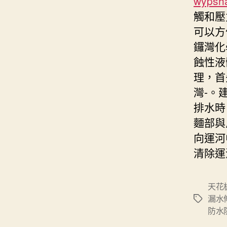
wypsh
觸和壓
可以方
鑼灣化
蝕性液
理，首
灣-。
排水時
麵部與
向運河
清除運
天花
漏水
Tags
防水