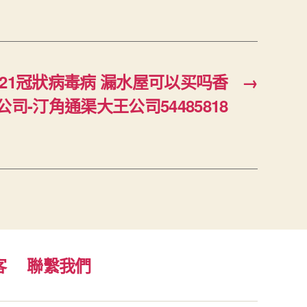
21冠狀病毒病 漏水屋可以买吗香
→
司-汀角通渠大王公司54485818
客
聯繫我們