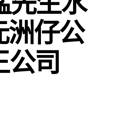
威猛先生水
元洲仔公
王公司