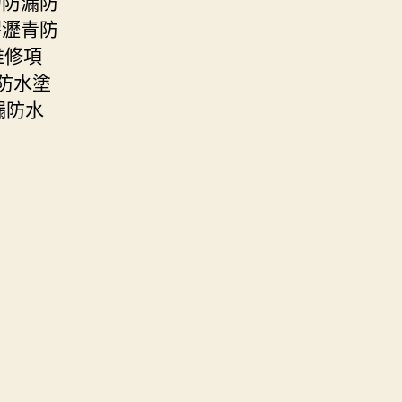
的防漏防
膠瀝青防
維修項
防水塗
漏防水