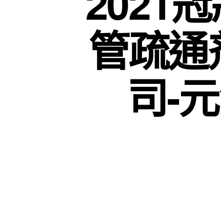
2021
管疏通
司-