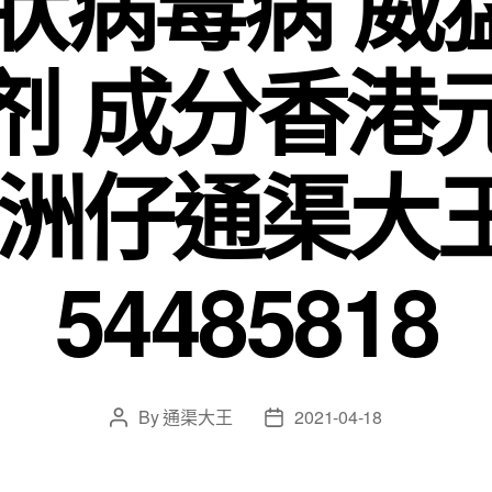
冠狀病毒病 
剂 成分香港
元洲仔通渠大
54485818
By
通渠大王
2021-04-18
Post
Post
author
date