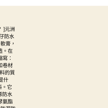
 ]元洲
仔防水
，軟膏，
造。在
縮寫：
和卷材
塗料的質
是什
料。它
烯防水
聚氨酯