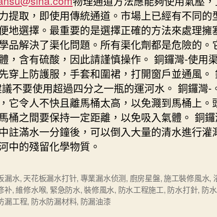
ansu@sina.com
物理通道方法應能夠使用氣壓，
力提取，即使用傳統通道。市場上已經有不同的
便地選擇。最重要的是選擇正確的方法來處理擁塞
學品解決了渠化問題。所有渠化劑都是危險的。
體，含有硫酸，因此請謹慎操作。 銅鑼灣-使用
先穿上防護服，手套和圍裙，打開窗戶並通風。 
建議不要使用超過四分之一瓶的運河水。 銅鑼灣-
，它令人不快且離馬桶太高，以免濺到馬桶上。
馬桶之間要保持一定距離，以免吸入氣體。 銅鑼
中註滿水一分鐘後，可以倒入大量的清水進行灌
河中的殘留化學物質。
板漏水
,
天花板漏水打针
,
專業漏水侦测
,
廚房星盤
,
施工裝修風水
,
修补
,
維修水喉
,
緊急防水
,
裝修風水
,
防水工程施工
,
防水打針
,
防水
防漏工程
,
防水防漏材料
,
防漏油漆