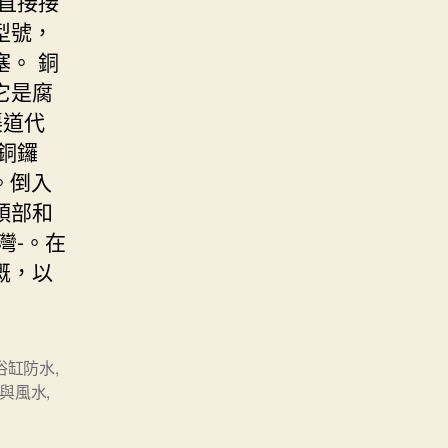
直接接
型號，
。 銅
它是腐
渠道代
銅鑼
。倒入
頭部和
灣-。在
溉，以
浴缸防水
,
與風水
,