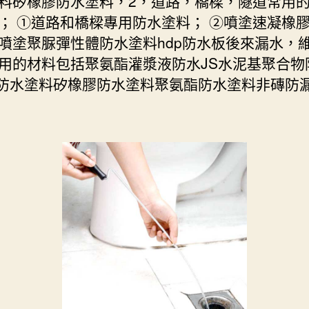
料矽橡膠防水塗料，2，道路，橋樑，隧道常用
； ①道路和橋樑專用防水塗料； ②噴塗速凝橡
噴塗聚脲彈性體防水塗料hdp防水板後來漏水，
用的材料包括聚氨酯灌漿液防水JS水泥基聚合物
1防水塗料矽橡膠防水塗料聚氨酯防水塗料非磚防