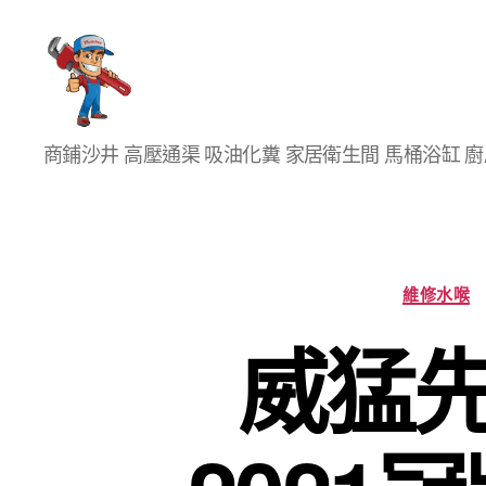
香
商鋪沙井 高壓通渠 吸油化糞 家居衛生間 馬桶浴缸 
港
通
渠
大
王
維修水喉
威猛先