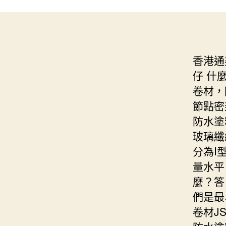
香港通
仔 什
卷材，
節點密
防水塗
玻璃纖
分為I型
量水平
麼？答
們是最
卷材J