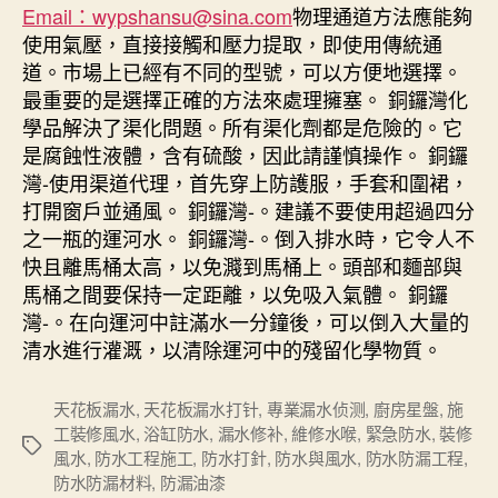
Email：wypshansu@sina.com
物理通道方法應能夠
使用氣壓，直接接觸和壓力提取，即使用傳統通
道。市場上已經有不同的型號，可以方便地選擇。
最重要的是選擇正確的方法來處理擁塞。 銅鑼灣化
學品解決了渠化問題。所有渠化劑都是危險的。它
是腐蝕性液體，含有硫酸，因此請謹慎操作。 銅鑼
灣-使用渠道代理，首先穿上防護服，手套和圍裙，
打開窗戶並通風。 銅鑼灣-。建議不要使用超過四分
之一瓶的運河水。 銅鑼灣-。倒入排水時，它令人不
快且離馬桶太高，以免濺到馬桶上。頭部和麵部與
馬桶之間要保持一定距離，以免吸入氣體。 銅鑼
灣-。在向運河中註滿水一分鐘後，可以倒入大量的
清水進行灌溉，以清除運河中的殘留化學物質。
天花板漏水
,
天花板漏水打针
,
專業漏水侦测
,
廚房星盤
,
施
工裝修風水
,
浴缸防水
,
漏水修补
,
維修水喉
,
緊急防水
,
裝修
Tags
風水
,
防水工程施工
,
防水打針
,
防水與風水
,
防水防漏工程
,
防水防漏材料
,
防漏油漆