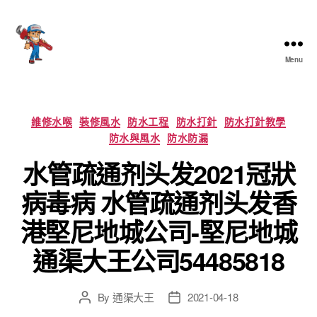
Menu
香
港
通
渠
Categories
維修水喉
裝修風水
防水工程
防水打針
防水打針教學
大
防水與風水
防水防漏
王
水管疏通剂头发2021冠狀
病毒病 水管疏通剂头发香
港堅尼地城公司-堅尼地城
通渠大王公司54485818
By
通渠大王
2021-04-18
Post
Post
author
date