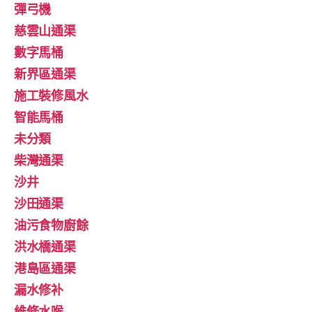
彈弓機
慈雲山通渠
數字馬桶
新界區通渠
施工裝修風水
智能馬桶
未分類
柴灣通渠
沙井
沙田通渠
油污食物廚餘
洪水橋通渠
港島區通渠
漏水修补
維修水喉