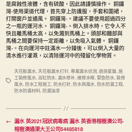
是腐蝕性液體，含有硫酸，因此請謹慎操作。 銅鑼
灣-使用渠道代理，首先穿上防護服，手套和圍裙，
打開窗戶並通風。 銅鑼灣-。建議不要使用超過四分
之一瓶的運河水。 銅鑼灣-。倒入排水時，它令人不
快且離馬桶太高，以免濺到馬桶上。頭部和麵部與
馬桶之間要保持一定距離，以免吸入氣體。 銅鑼
灣-。在向運河中註滿水一分鐘後，可以倒入大量的
清水進行灌溉，以清除運河中的殘留化學物質。
天花板漏水
,
天花板漏水打针
,
專業漏水侦测
,
廚房星盤
,
施
工裝修風水
,
浴缸防水
,
漏水修补
,
維修水喉
,
緊急防水
,
裝修
Tags
風水
,
防水工程施工
,
防水打針
,
防水與風水
,
防水防漏工程
,
防水防漏材料
,
防漏油漆
←
漏水 英2021冠狀病毒病 漏水 英香港榕樹澳公司-
榕樹澳通渠大王公司54485818