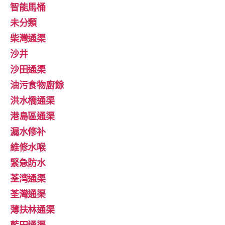
智能馬桶
未分類
柴灣通渠
沙井
沙田通渠
油污食物廚餘
洪水橋通渠
港島區通渠
漏水修补
維修水喉
緊急防水
荃湾通渠
荃灣通渠
薄扶林通渠
藍田通渠