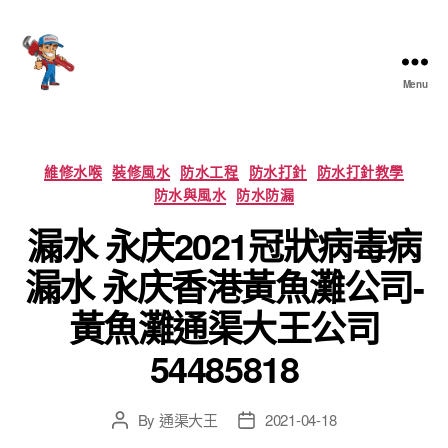
Menu
香
港
通
渠
Categories
維修水喉
裝修風水
防水工程
防水打針
防水打針教學
大
防水與風水
防水防漏
王
漏水 永庆2021冠狀病毒病
漏水 永庆香港黃魚灘公司-
黃魚灘通渠大王公司
54485818
By
通渠大王
2021-04-18
Post
Post
author
date