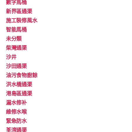
數字馬桶
新界區通渠
施工裝修風水
智能馬桶
未分類
柴灣通渠
沙井
沙田通渠
油污食物廚餘
洪水橋通渠
港島區通渠
漏水修补
維修水喉
緊急防水
荃湾通渠