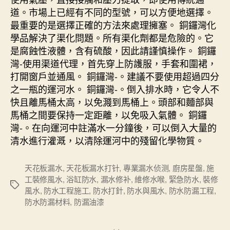
道。市場上已經有不同的型號，可以方便地選擇。
最重要的是選擇正確的方法來處理擁塞。 銅鑼灣化
學品解決了渠化問題。所有渠化劑都是危險的。它
是腐蝕性液體，含有硫酸，因此請謹慎操作。 銅鑼
灣-使用渠道代理，首先穿上防護服，手套和圍裙，
打開窗戶並通風。 銅鑼灣-。建議不要使用超過四分
之一瓶的運河水。 銅鑼灣-。倒入排水時，它令人不
快且離馬桶太高，以免濺到馬桶上。頭部和麵部與
馬桶之間要保持一定距離，以免吸入氣體。 銅鑼
灣-。在向運河中註滿水一分鐘後，可以倒入大量的
清水進行灌溉，以清除運河中的殘留化學物質。
天花板漏水
,
天花板漏水打针
,
專業漏水侦测
,
廚房星盤
,
施
工裝修風水
,
浴缸防水
,
漏水修补
,
維修水喉
,
緊急防水
,
裝修
Tags
風水
,
防水工程施工
,
防水打針
,
防水與風水
,
防水防漏工程
,
防水防漏材料
,
防漏油漆