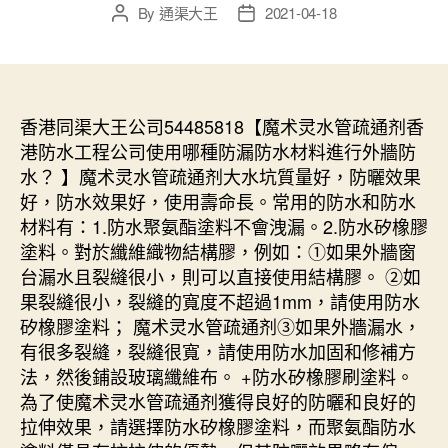
By
通渠大王
2021-04-18
Post
Post
author
date
香港同渠大王公司54485818【魔术灵水管疏通剂香
港防水工程公司使用哪種防漏防水材料進行外牆防
水？ 】魔术灵水管疏通剂大水坑質量好，防曬效果
好，防水效果好，使用壽命長。常用的防水和防水
材料有：1.防水聚氨酯塗料不會洩漏。2.防水矽橡膠
塗料。對於纖維織物結構膠，例如：①如果外牆窗
台漏水且裂縫很小，則可以直接使用結構膠。 ②如
果裂縫很小，裂縫的寬度不超過1mm，請使用防水
矽橡膠塗料； 魔术灵水管疏通剂③如果外牆漏水，
有很多裂縫，裂縫很寬，請使用防水加固和修補方
法，然後鋪設玻璃纖維布。 +防水矽橡膠刷塗料。
為了使魔术灵水管疏通剂獲得良好的防曬和良好的
拉伸效果，請選擇防水矽橡膠塗料，而聚氨酯防水