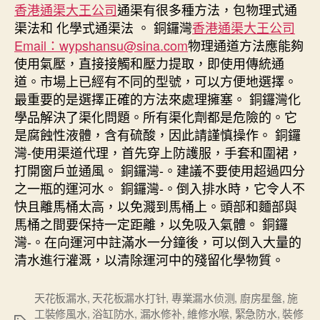
香港通渠大王公司
通渠有很多種方法，包物理式通
渠法和 化學式通渠法 。 銅鑼灣
香港通渠大王公司
Email：wypshansu@sina.com
物理通道方法應能夠
使用氣壓，直接接觸和壓力提取，即使用傳統通
道。市場上已經有不同的型號，可以方便地選擇。
最重要的是選擇正確的方法來處理擁塞。 銅鑼灣化
學品解決了渠化問題。所有渠化劑都是危險的。它
是腐蝕性液體，含有硫酸，因此請謹慎操作。 銅鑼
灣-使用渠道代理，首先穿上防護服，手套和圍裙，
打開窗戶並通風。 銅鑼灣-。建議不要使用超過四分
之一瓶的運河水。 銅鑼灣-。倒入排水時，它令人不
快且離馬桶太高，以免濺到馬桶上。頭部和麵部與
馬桶之間要保持一定距離，以免吸入氣體。 銅鑼
灣-。在向運河中註滿水一分鐘後，可以倒入大量的
清水進行灌溉，以清除運河中的殘留化學物質。
天花板漏水
,
天花板漏水打针
,
專業漏水侦测
,
廚房星盤
,
施
工裝修風水
,
浴缸防水
,
漏水修补
,
維修水喉
,
緊急防水
,
裝修