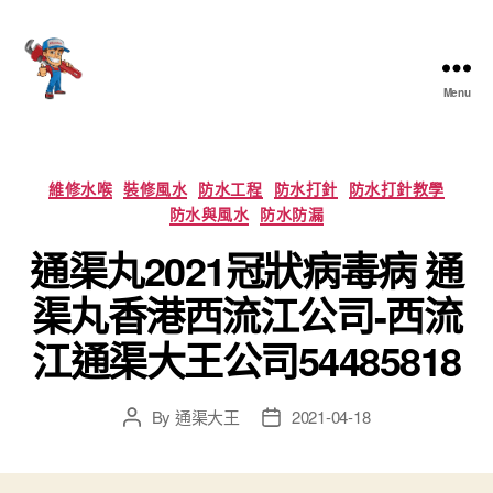
Menu
香
港
通
渠
Categories
維修水喉
裝修風水
防水工程
防水打針
防水打針教學
大
防水與風水
防水防漏
王
通渠丸2021冠狀病毒病 通
渠丸香港西流江公司-西流
江通渠大王公司54485818
By
通渠大王
2021-04-18
Post
Post
author
date