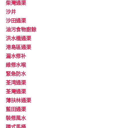
柴灣通渠
沙井
沙田通渠
油污食物廚餘
洪水橋通渠
港島區通渠
漏水修补
維修水喉
緊急防水
荃湾通渠
荃灣通渠
薄扶林通渠
藍田通渠
裝修風水
蹲式馬桶