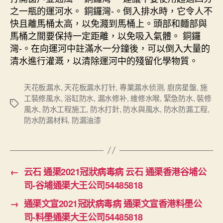
之一瓶的運河水。 銅鑼灣-。倒入排水時，它令人不
快且離馬桶太高，以免濺到馬桶上。頭部和麵部與
馬桶之間要保持一定距離，以免吸入氣體。 銅鑼
灣-。在向運河中註滿水一分鐘後，可以倒入大量的
清水進行灌溉，以清除運河中的殘留化學物質。
天花板漏水
,
天花板漏水打针
,
專業漏水侦测
,
廚房星盤
,
施
工裝修風水
,
浴缸防水
,
漏水修补
,
維修水喉
,
緊急防水
,
裝修
Tags
風水
,
防水工程施工
,
防水打針
,
防水與風水
,
防水防漏工程
,
防水防漏材料
,
防漏油漆
←
云石 通渠2021冠狀病毒病 云石 通渠香港谷埔公
司-谷埔通渠大王公司54485818
→
通渠文宣2021冠狀病毒病 通渠文宣香港料壆公
司-料壆通渠大王公司54485818