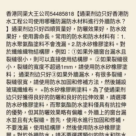
香港同渠大王公司54485818【通渠剂边只好香港防
水工程公司使用哪種防漏防水材料進行外牆防水？
】通渠剂边只好四順質量好，防曬效果好，防水效
果好，使用壽命長。常用的防水和防水材料有：1.
防水聚氨酯塗料不會洩漏。2.防水矽橡膠塗料。對
於纖維織物結構膠，例如：①如果外牆窗台漏水且
裂縫很小，則可以直接使用結構膠。 ②如果裂縫很
小，裂縫的寬度不超過1mm，請使用防水矽橡膠塗
料； 通渠剂边只好③如果外牆漏水，有很多裂縫，
裂縫很寬，請使用防水加固和修補方法，然後鋪設
玻璃纖維布。 +防水矽橡膠刷塗料。為了使通渠剂
边只好獲得良好的防曬和良好的拉伸效果，請選擇
防水矽橡膠塗料，而聚氨酯防水塗料僅具有抗拉伸
的優勢，但其防曬效果略有偏離。外牆上的窗台漏
水並且有大裂縫。首先，使用水進行加固和修補，
不要洩漏，使用結構膠，然後使用防水矽橡膠塗
層。對於外牆防水，請不要選擇類似的防水和防水