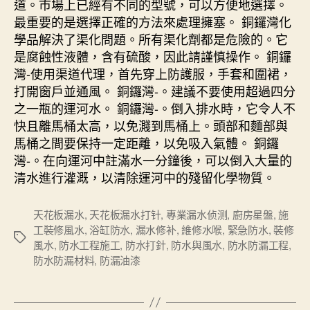
道。市場上已經有不同的型號，可以方便地選擇。
最重要的是選擇正確的方法來處理擁塞。 銅鑼灣化
學品解決了渠化問題。所有渠化劑都是危險的。它
是腐蝕性液體，含有硫酸，因此請謹慎操作。 銅鑼
灣-使用渠道代理，首先穿上防護服，手套和圍裙，
打開窗戶並通風。 銅鑼灣-。建議不要使用超過四分
之一瓶的運河水。 銅鑼灣-。倒入排水時，它令人不
快且離馬桶太高，以免濺到馬桶上。頭部和麵部與
馬桶之間要保持一定距離，以免吸入氣體。 銅鑼
灣-。在向運河中註滿水一分鐘後，可以倒入大量的
清水進行灌溉，以清除運河中的殘留化學物質。
天花板漏水
,
天花板漏水打针
,
專業漏水侦测
,
廚房星盤
,
施
工裝修風水
,
浴缸防水
,
漏水修补
,
維修水喉
,
緊急防水
,
裝修
Tags
風水
,
防水工程施工
,
防水打針
,
防水與風水
,
防水防漏工程
,
防水防漏材料
,
防漏油漆