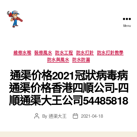
Menu
香
港
通
渠
Categories
維修水喉
裝修風水
防水工程
防水打針
防水打針教學
大
防水與風水
防水防漏
王
通渠价格2021冠狀病毒病
通渠价格香港四順公司-四
順通渠大王公司54485818
By
通渠大王
2021-04-18
Post
Post
author
date