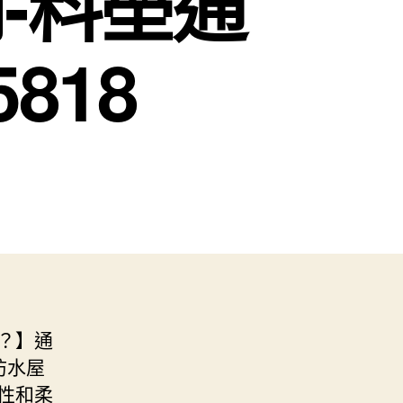
-料壆通
818
？】通
防水屋
性和柔