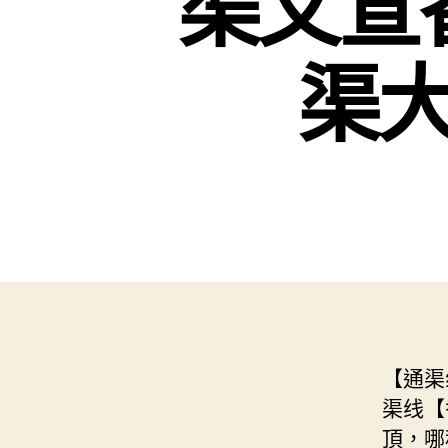
渠文宣
渠大
【通渠
渠线【
頂，哪