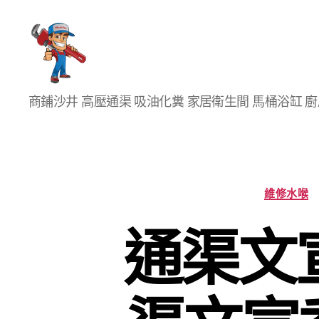
香
商鋪沙井 高壓通渠 吸油化糞 家居衛生間 馬桶浴缸 
港
通
渠
大
王
維修水喉
通渠文宣