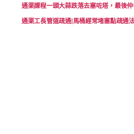
通渠課程一頭大蒜跌落去塞咗塔，最後仲
通渠工長管道疏通|馬桶經常堵塞點疏通