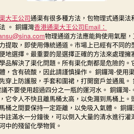
渠大王公司
通渠有很多種方法，包物理式通渠法和
法 。 銅鑼灣
香港通渠大王公司Email：
ansu@sina.com
物理通道方法應能夠使用氣壓，
力提取，即使用傳統通道。市場上已經有不同的
便地選擇。最重要的是選擇正確的方法來處理擁塞
學品解決了渠化問題。所有渠化劑都是危險的。
體，含有硫酸，因此請謹慎操作。 銅鑼灣-使用
先穿上防護服，手套和圍裙，打開窗戶並通風。 
建議不要使用超過四分之一瓶的運河水。 銅鑼灣-
，它令人不快且離馬桶太高，以免濺到馬桶上。
馬桶之間要保持一定距離，以免吸入氣體。 銅鑼
中註滿水一分鐘後，可以倒入大量的清水進行灌
河中的殘留化學物質。