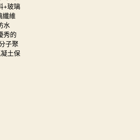
料+玻璃
璃纖維
防水
優秀的
分子聚
混凝土保