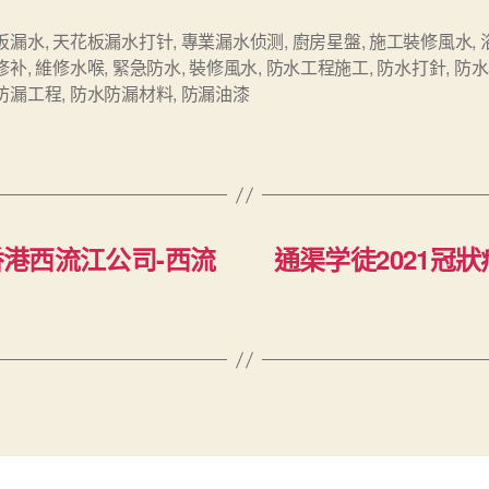
板漏水
,
天花板漏水打针
,
專業漏水侦测
,
廚房星盤
,
施工裝修風水
,
修补
,
維修水喉
,
緊急防水
,
裝修風水
,
防水工程施工
,
防水打針
,
防水
防漏工程
,
防水防漏材料
,
防漏油漆
香港西流江公司-西流
通渠学徒2021冠