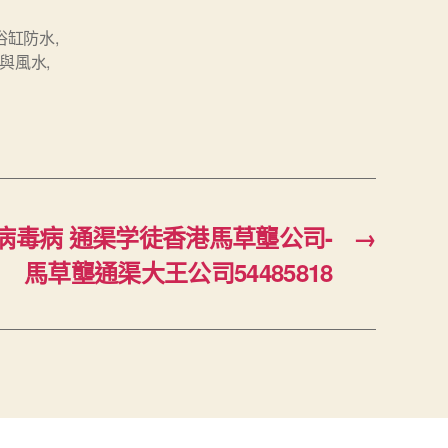
浴缸防水
,
與風水
,
狀病毒病 通渠学徒香港馬草壟公司-
→
馬草壟通渠大王公司54485818