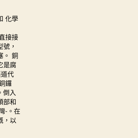
 化學
直接接
型號，
。 銅
它是腐
渠道代
銅鑼
。倒入
頭部和
灣-。在
溉，以