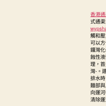
香港通
式通渠
wypsh
觸和壓
可以方
鑼灣化
蝕性液
理，首
灣-。
排水時
麵部與
向運河
清除運