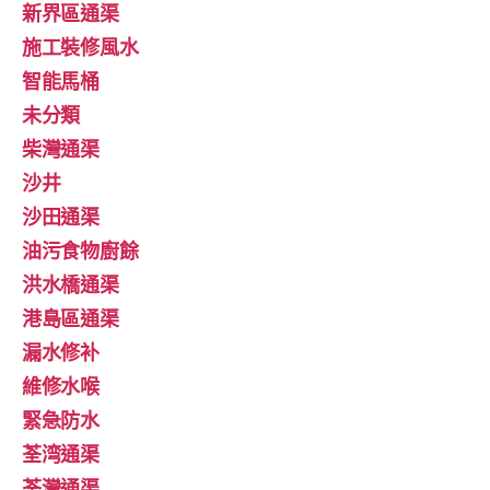
新界區通渠
施工裝修風水
智能馬桶
未分類
柴灣通渠
沙井
沙田通渠
油污食物廚餘
洪水橋通渠
港島區通渠
漏水修补
維修水喉
緊急防水
荃湾通渠
荃灣通渠