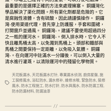
最重要的是選擇正確的方法來處理擁塞。 銅鑼灣化
學品解決了渠化問題。所有渠化劑都是危險的。它
是腐蝕性液體，含有硫酸，因此請謹慎操作。 銅鑼
灣-使用渠道代理，首先穿上防護服，手套和圍裙，
打開窗戶並通風。 銅鑼灣-。建議不要使用超過四分
之一瓶的運河水。 銅鑼灣-。倒入排水時，它令人不
快且離馬桶太高，以免濺到馬桶上。頭部和麵部與
馬桶之間要保持一定距離，以免吸入氣體。 銅鑼
灣-。在向運河中註滿水一分鐘後，可以倒入大量的
清水進行灌溉，以清除運河中的殘留化學物質。
天花板漏水
,
天花板漏水打针
,
專業漏水侦测
,
廚房星盤
,
施
工裝修風水
,
浴缸防水
,
漏水修补
,
維修水喉
,
緊急防水
,
裝修
Tags
風水
,
防水工程施工
,
防水打針
,
防水與風水
,
防水防漏工程
,
防水防漏材料
,
防漏油漆