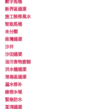
數字馬桶
新界區通渠
施工裝修風水
智能馬桶
未分類
柴灣通渠
沙井
沙田通渠
油污食物廚餘
洪水橋通渠
港島區通渠
漏水修补
維修水喉
緊急防水
荃湾通渠