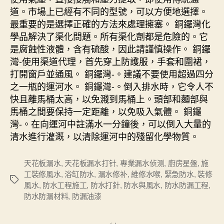
道。市場上已經有不同的型號，可以方便地選擇。
最重要的是選擇正確的方法來處理擁塞。 銅鑼灣化
學品解決了渠化問題。所有渠化劑都是危險的。它
是腐蝕性液體，含有硫酸，因此請謹慎操作。 銅鑼
灣-使用渠道代理，首先穿上防護服，手套和圍裙，
打開窗戶並通風。 銅鑼灣-。建議不要使用超過四分
之一瓶的運河水。 銅鑼灣-。倒入排水時，它令人不
快且離馬桶太高，以免濺到馬桶上。頭部和麵部與
馬桶之間要保持一定距離，以免吸入氣體。 銅鑼
灣-。在向運河中註滿水一分鐘後，可以倒入大量的
清水進行灌溉，以清除運河中的殘留化學物質。
天花板漏水
,
天花板漏水打针
,
專業漏水侦测
,
廚房星盤
,
施
工裝修風水
,
浴缸防水
,
漏水修补
,
維修水喉
,
緊急防水
,
裝修
Tags
風水
,
防水工程施工
,
防水打針
,
防水與風水
,
防水防漏工程
,
防水防漏材料
,
防漏油漆