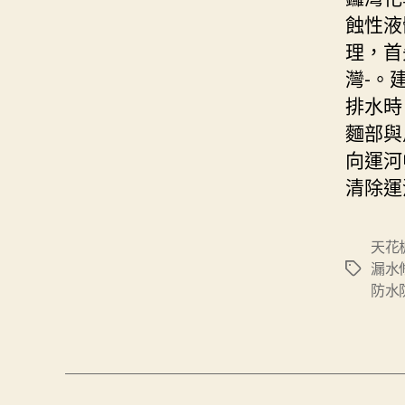
蝕性液
理，首
灣-。
排水時
麵部與
向運河
清除運
天花
漏水
Tags
防水