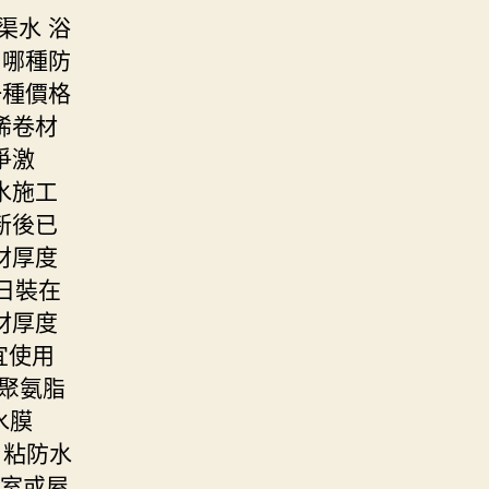
渠水 浴
了哪種防
一種價格
烯卷材
爭激
水施工
新後已
材厚度
0日裝在
材厚度
宜使用
聚氨脂
水膜
自粘防水
下室或屋