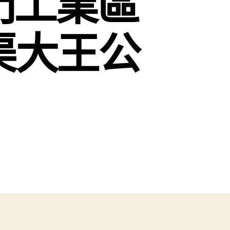
門工業區
渠大王公