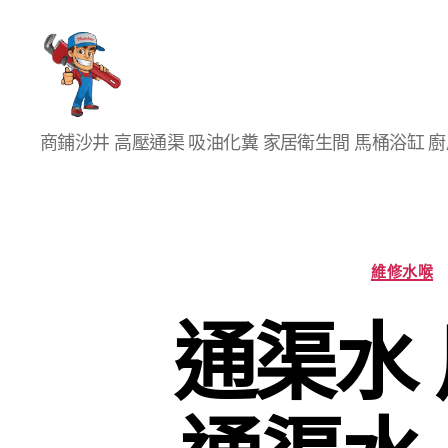
香
商鋪沙井 高壓通渠 吸油化糞 家居衛生間 馬桶浴缸 
港
通
渠
大
王
維修水喉
通渠水 