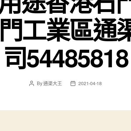
 用途香港石
石門工業區通
司54485818
By
通渠大王
2021-04-18
Post
Post
author
date