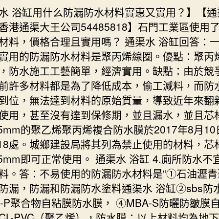
水 浴缸用什么防漏防水材料實惠又實用？】【通
香港通渠大王公司54485818】石門工業區使用
材料，價格合理且實用嗎？ 通渠水 浴缸回答：
實用的防漏防水材料是聚丙烯線圈。優點：聚丙
，防水施工工藝簡單，經濟實用。缺點：由於競
前許多材料都是為了降低成本，偷工減料，而防
到位，無法達到材料的原始質量，導致近年來翻
使用，甚至沒有達到保修期，並且漏水，並且芯
.5mm的聚乙烯聚丙烯複合防水膜於2017年8月1
05:18處。城鄉建設局將其列為禁止使用的材料，芯
.5mm即可正常使用。 通渠水 浴缸 4.廁所防水不
料。答：不易使用的防漏防水材料是“①石油瀝青
防漏，防漏和防漏防水塗料通渠水 浴缸②sbs防
P-P聚合物自粘膜防水膜， ④MBA-S防曬防皺膜
CL-PVC（聚乙烯），防水膜；以上材料均為地