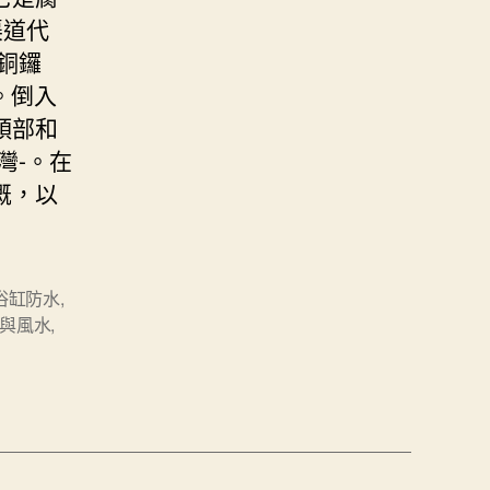
渠道代
銅鑼
。倒入
頭部和
灣-。在
溉，以
浴缸防水
,
與風水
,