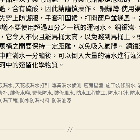
體，含有硫酸，因此請謹慎操作。 銅鑼灣-使用
先穿上防護服，手套和圍裙，打開窗戶並通風。 
建議不要使用超過四分之一瓶的運河水。 銅鑼灣-
，它令人不快且離馬桶太高，以免濺到馬桶上。
馬桶之間要保持一定距離，以免吸入氣體。 銅鑼
中註滿水一分鐘後，可以倒入大量的清水進行灌
河中的殘留化學物質。
板漏水
,
天花板漏水打针
,
專業漏水侦测
,
廚房星盤
,
施工裝修風水
,
修补
,
維修水喉
,
緊急防水
,
裝修風水
,
防水工程施工
,
防水打針
,
防水
防漏工程
,
防水防漏材料
,
防漏油漆