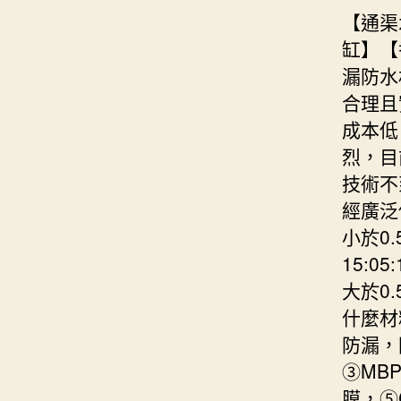
【通渠
缸】【
漏防水
合理且
成本低
烈，目
技術不
經廣泛
小於0
15:
大於0
什麼材
防漏，
③MB
膜，⑤