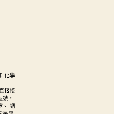
 化學
直接接
型號，
。 銅
它是腐