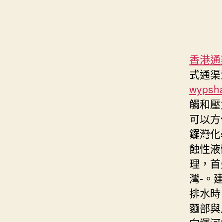
香港通
式通渠
wypsh
觸和壓
可以方
鑼灣化
蝕性液
理，首
灣-。
排水時
麵部與