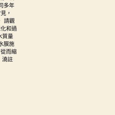
司多年
常見，
 請觀
老化和過
水質量
水膜施
，從而縮
 澆註