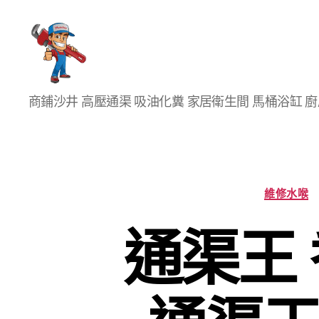
香
商鋪沙井 高壓通渠 吸油化糞 家居衛生間 馬桶浴缸 
港
通
渠
大
王
維修水喉
通渠王 