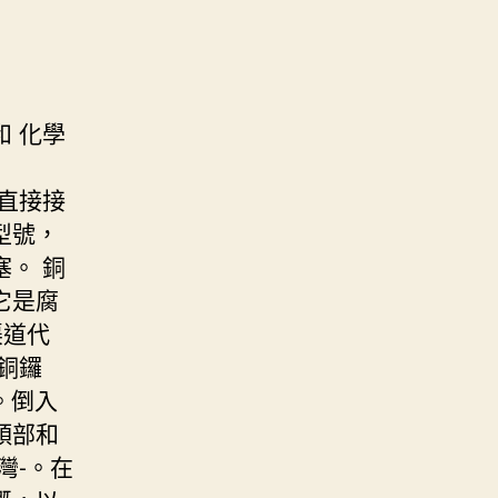
 化學
直接接
型號，
。 銅
它是腐
渠道代
銅鑼
。倒入
頭部和
灣-。在