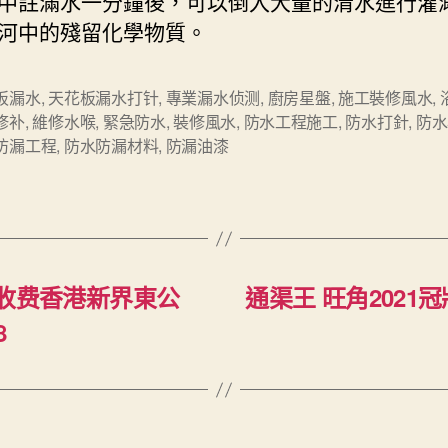
中註滿水一分鐘後，可以倒入大量的清水進行灌
河中的殘留化學物質。
板漏水
,
天花板漏水打针
,
專業漏水侦测
,
廚房星盤
,
施工裝修風水
,
修补
,
維修水喉
,
緊急防水
,
裝修風水
,
防水工程施工
,
防水打針
,
防水
防漏工程
,
防水防漏材料
,
防漏油漆
渠 收费香港新界東公
通渠王 旺角2021
8