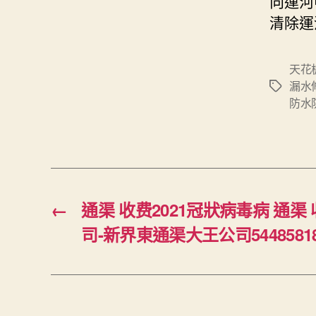
向運河
清除運
天花
漏水
Tags
防水
←
通渠 收费2021冠狀病毒病 通
司-新界東通渠大王公司5448581