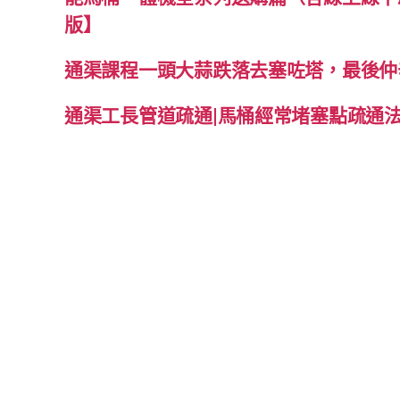
版】
通渠課程一頭大蒜跌落去塞咗塔，最後仲
通渠工長管道疏通|馬桶經常堵塞點疏通