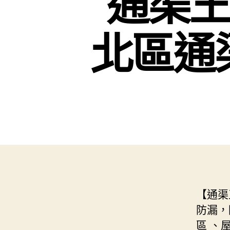
通渠王
北區通渠
【通渠
防漏，
區 、