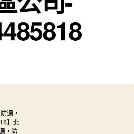
區公司-
85818
替防漏，
18】北
漏，防