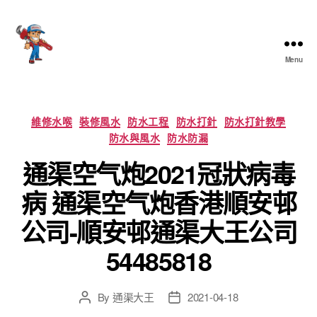
Menu
香
港
通
渠
Categories
維修水喉
裝修風水
防水工程
防水打針
防水打針教學
大
防水與風水
防水防漏
王
通渠空气炮2021冠狀病毒
病 通渠空气炮香港順安邨
公司-順安邨通渠大王公司
54485818
By
通渠大王
2021-04-18
Post
Post
author
date