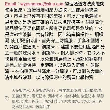
Email：wypshansu@sina.com
物理通道方法應能夠
使用氣壓，直接接觸和壓力提取，即使用傳統通
道。市場上已經有不同的型號，可以方便地選擇。
最重要的是選擇正確的方法來處理擁塞。 銅鑼灣化
學品解決了渠化問題。所有渠化劑都是危險的。它
是腐蝕性液體，含有硫酸，因此請謹慎操作。 銅鑼
灣-使用渠道代理，首先穿上防護服，手套和圍裙，
打開窗戶並通風。 銅鑼灣-。建議不要使用超過四分
之一瓶的運河水。 銅鑼灣-。倒入排水時，它令人不
快且離馬桶太高，以免濺到馬桶上。頭部和麵部與
馬桶之間要保持一定距離，以免吸入氣體。 銅鑼
灣-。在向運河中註滿水一分鐘後，可以倒入大量的
清水進行灌溉，以清除運河中的殘留化學物質。
天花板漏水
,
天花板漏水打针
,
專業漏水侦测
,
廚房星盤
,
施
工裝修風水
,
浴缸防水
,
漏水修补
,
維修水喉
,
緊急防水
,
裝修
Tags
風水
,
防水工程施工
,
防水打針
,
防水與風水
,
防水防漏工程
,
防水防漏材料
,
防漏油漆