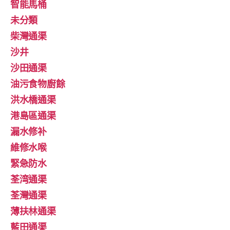
智能馬桶
未分類
柴灣通渠
沙井
沙田通渠
油污食物廚餘
洪水橋通渠
港島區通渠
漏水修补
維修水喉
緊急防水
荃湾通渠
荃灣通渠
薄扶林通渠
藍田通渠