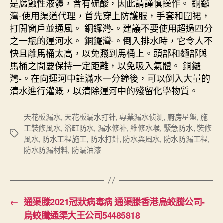
是腐蝕性液體，含有硫酸，因此請謹慎操作。 銅鑼
灣-使用渠道代理，首先穿上防護服，手套和圍裙，
打開窗戶並通風。 銅鑼灣-。建議不要使用超過四分
之一瓶的運河水。 銅鑼灣-。倒入排水時，它令人不
快且離馬桶太高，以免濺到馬桶上。頭部和麵部與
馬桶之間要保持一定距離，以免吸入氣體。 銅鑼
灣-。在向運河中註滿水一分鐘後，可以倒入大量的
清水進行灌溉，以清除運河中的殘留化學物質。
天花板漏水
,
天花板漏水打针
,
專業漏水侦测
,
廚房星盤
,
施
工裝修風水
,
浴缸防水
,
漏水修补
,
維修水喉
,
緊急防水
,
裝修
Tags
風水
,
防水工程施工
,
防水打針
,
防水與風水
,
防水防漏工程
,
防水防漏材料
,
防漏油漆
←
通渠滕2021冠狀病毒病 通渠滕香港烏蛟騰公司-
烏蛟騰通渠大王公司54485818