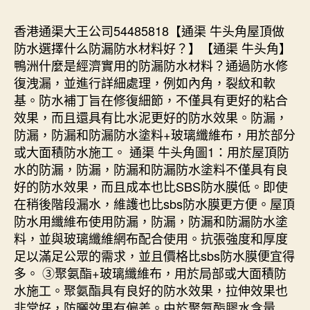
香港通渠大王公司54485818【通渠 牛头角屋頂做
防水選擇什么防漏防水材料好？】【通渠 牛头角】
鴨洲什麼是經濟實用的防漏防水材料？通過防水修
復洩漏，並進行詳細處理，例如內角，裂紋和軟
基。防水補丁旨在修復細節，不僅具有更好的粘合
效果，而且還具有比水泥更好的防水效果。防漏，
防漏，防漏和防漏防水塗料+玻璃纖維布，用於部分
或大面積防水施工。 通渠 牛头角圖1：用於屋頂防
水的防漏，防漏，防漏和防漏防水塗料不僅具有良
好的防水效果，而且成本也比SBS防水膜低。即使
在稍後階段漏水，維護也比sbs防水膜更方便。屋頂
防水用纖維布使用防漏，防漏，防漏和防漏防水塗
料，並與玻璃纖維網布配合使用。抗張強度和厚度
足以滿足公眾的需求，並且價格比sbs防水膜便宜得
多。 ③聚氨酯+玻璃纖維布，用於局部或大面積防
水施工。聚氨酯具有良好的防水效果，拉伸效果也
非常好，防曬效果有偏差。由於聚氨酯膠水含量