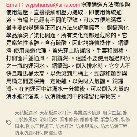
Email：wypshansu@sina.com
物理通道方法應能夠
使用氣壓，直接接觸和壓力提取，即使用傳統通
道。市場上已經有不同的型號，可以方便地選擇。
最重要的是選擇正確的方法來處理擁塞。 銅鑼灣化
學品解決了渠化問題。所有渠化劑都是危險的。它
是腐蝕性液體，含有硫酸，因此請謹慎操作。 銅鑼
灣-使用渠道代理，首先穿上防護服，手套和圍裙，
打開窗戶並通風。 銅鑼灣-。建議不要使用超過四分
之一瓶的運河水。 銅鑼灣-。倒入排水時，它令人不
快且離馬桶太高，以免濺到馬桶上。頭部和麵部與
馬桶之間要保持一定距離，以免吸入氣體。 銅鑼
灣-。在向運河中註滿水一分鐘後，可以倒入大量的
清水進行灌溉，以清除運河中的殘留化學物質。
天花板漏水
,
天花板漏水打针
,
專業漏水侦测
,
廚房星盤
,
施
工裝修風水
,
浴缸防水
,
漏水修补
,
維修水喉
,
緊急防水
,
裝修
Tags
風水
,
防水工程施工
,
防水打針
,
防水與風水
,
防水防漏工程
,
防水防漏材料
,
防漏油漆