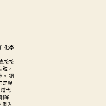
 化學
直接接
型號，
。 銅
它是腐
渠道代
銅鑼
。倒入