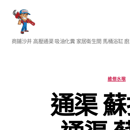
香
商鋪沙井 高壓通渠 吸油化糞 家居衛生間 馬桶浴缸 
港
通
渠
大
王
維修水喉
通渠 蘇