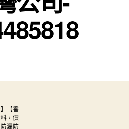
灣公司-
85818
醋】【香
材料，價
的防漏防