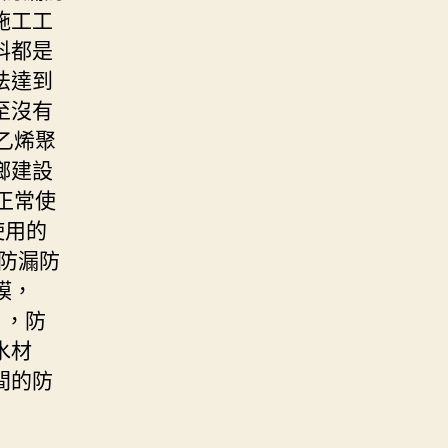
施工工
料都是
法達到
至沒有
乙烯聚
城鄉建設
正常使
使用的
防漏防
膜，
），防
水材
間的防