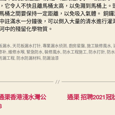
，它令人不快且離馬桶太高，以免濺到馬桶上。
馬桶之間要保持一定距離，以免吸入氣體。 銅鑼
中註滿水一分鐘後，可以倒入大量的清水進行灌
河中的殘留化學物質。
板漏水
,
天花板漏水打针
,
專業漏水侦测
,
廚房星盤
,
施工裝修風水
,
修补
,
維修水喉
,
緊急防水
,
裝修風水
,
防水工程施工
,
防水打針
,
防水
防漏工程
,
防水防漏材料
,
防漏油漆
上 通渠香港淺水灣公
通渠 招聘2021
8