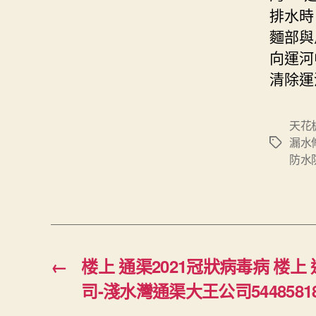
排水時
麵部與
向運河
清除運
天花
漏水
Tags
防水
←
楼上 通渠2021冠狀病毒病 楼
司-淺水灣通渠大王公司5448581