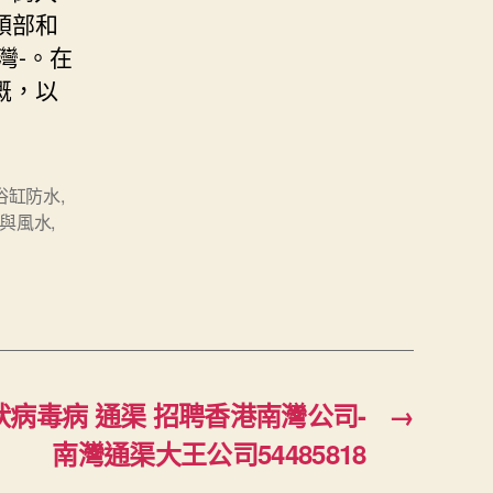
頭部和
灣-。在
溉，以
浴缸防水
,
與風水
,
冠狀病毒病 通渠 招聘香港南灣公司-
→
南灣通渠大王公司54485818