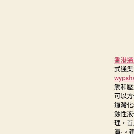
香港通
式通渠
wypsh
觸和壓
可以方
鑼灣化
蝕性液
理，首
灣-。