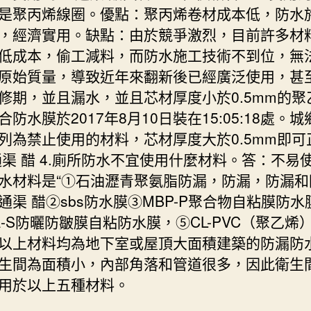
是聚丙烯線圈。優點：聚丙烯卷材成本低，防水
，經濟實用。缺點：由於競爭激烈，目前許多材
低成本，偷工減料，而防水施工技術不到位，無
原始質量，導致近年來翻新後已經廣泛使用，甚
修期，並且漏水，並且芯材厚度小於0.5mm的聚
合防水膜於2017年8月10日裝在15:05:18處。
列為禁止使用的材料，芯材厚度大於0.5mm即可
通渠 醋 4.廁所防水不宜使用什麼材料。答：不易
水材料是“①石油瀝青聚氨脂防漏，防漏，防漏和
通渠 醋②sbs防水膜③MBP-P聚合物自粘膜防水
A-S防曬防皺膜自粘防水膜，⑤CL-PVC（聚乙烯
以上材料均為地下室或屋頂大面積建築的防漏防
生間為面積小，內部角落和管道很多，因此衛生
用於以上五種材料。