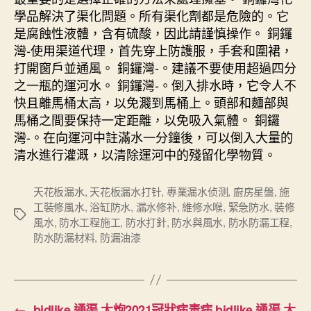
學品解決了渠化問題。所有渠化劑都是危險的。它
是腐蝕性液體，含有硫酸，因此請謹慎操作。 銅鑼
灣-使用渠道代理，首先穿上防護服，手套和圍裙，
打開窗戶並通風。 銅鑼灣-。建議不要使用超過四分
之一瓶的運河水。 銅鑼灣-。倒入排水時，它令人不
快且離馬桶太高，以免濺到馬桶上。頭部和麵部與
馬桶之間要保持一定距離，以免吸入氣體。 銅鑼
灣-。在向運河中註滿水一分鐘後，可以倒入大量的
清水進行灌溉，以清除運河中的殘留化學物質。
天花板漏水
,
天花板漏水打针
,
專業漏水侦测
,
廚房星盤
,
施
工裝修風水
,
浴缸防水
,
漏水修补
,
維修水喉
,
緊急防水
,
裝修
Tags
風水
,
防水工程施工
,
防水打針
,
防水與風水
,
防水防漏工程
,
防水防漏材料
,
防漏油漆
←
bidlike 通渠 大炮2021冠狀病毒病 bidlike 通渠 大