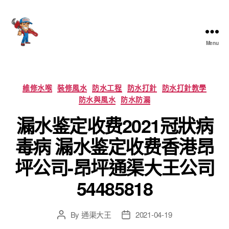
Menu
香
港
通
渠
Categories
維修水喉
裝修風水
防水工程
防水打針
防水打針教學
大
防水與風水
防水防漏
王
漏水鉴定收费2021冠狀病
毒病 漏水鉴定收费香港昂
坪公司-昂坪通渠大王公司
54485818
By
通渠大王
2021-04-19
Post
Post
author
date