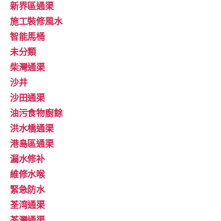
新界區通渠
施工裝修風水
智能馬桶
未分類
柴灣通渠
沙井
沙田通渠
油污食物廚餘
洪水橋通渠
港島區通渠
漏水修补
維修水喉
緊急防水
荃湾通渠
荃灣通渠