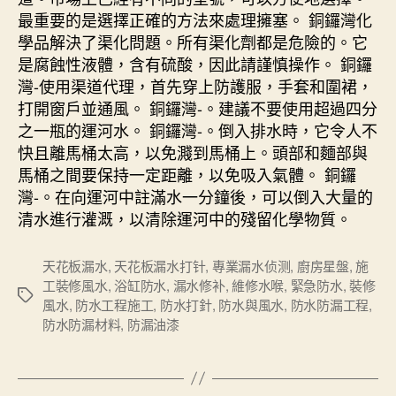
最重要的是選擇正確的方法來處理擁塞。 銅鑼灣化
學品解決了渠化問題。所有渠化劑都是危險的。它
是腐蝕性液體，含有硫酸，因此請謹慎操作。 銅鑼
灣-使用渠道代理，首先穿上防護服，手套和圍裙，
打開窗戶並通風。 銅鑼灣-。建議不要使用超過四分
之一瓶的運河水。 銅鑼灣-。倒入排水時，它令人不
快且離馬桶太高，以免濺到馬桶上。頭部和麵部與
馬桶之間要保持一定距離，以免吸入氣體。 銅鑼
灣-。在向運河中註滿水一分鐘後，可以倒入大量的
清水進行灌溉，以清除運河中的殘留化學物質。
天花板漏水
,
天花板漏水打针
,
專業漏水侦测
,
廚房星盤
,
施
工裝修風水
,
浴缸防水
,
漏水修补
,
維修水喉
,
緊急防水
,
裝修
Tags
風水
,
防水工程施工
,
防水打針
,
防水與風水
,
防水防漏工程
,
防水防漏材料
,
防漏油漆