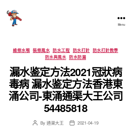
Menu
香
港
通
渠
Categories
維修水喉
裝修風水
防水工程
防水打針
防水打針教學
大
防水與風水
防水防漏
王
漏水鉴定方法2021冠狀病
毒病 漏水鉴定方法香港東
涌公司-東涌通渠大王公司
54485818
By
通渠大王
2021-04-19
Post
Post
author
date