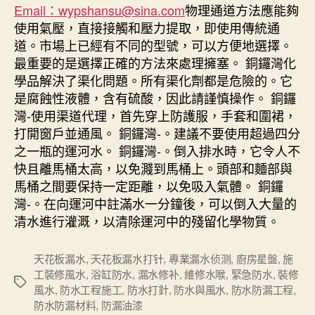
Email：wypshansu@sina.com
物理通道方法應能夠
使用氣壓，直接接觸和壓力提取，即使用傳統通
道。市場上已經有不同的型號，可以方便地選擇。
最重要的是選擇正確的方法來處理擁塞。 銅鑼灣化
學品解決了渠化問題。所有渠化劑都是危險的。它
是腐蝕性液體，含有硫酸，因此請謹慎操作。 銅鑼
灣-使用渠道代理，首先穿上防護服，手套和圍裙，
打開窗戶並通風。 銅鑼灣-。建議不要使用超過四分
之一瓶的運河水。 銅鑼灣-。倒入排水時，它令人不
快且離馬桶太高，以免濺到馬桶上。頭部和麵部與
馬桶之間要保持一定距離，以免吸入氣體。 銅鑼
灣-。在向運河中註滿水一分鐘後，可以倒入大量的
清水進行灌溉，以清除運河中的殘留化學物質。
天花板漏水
,
天花板漏水打针
,
專業漏水侦测
,
廚房星盤
,
施
工裝修風水
,
浴缸防水
,
漏水修补
,
維修水喉
,
緊急防水
,
裝修
Tags
風水
,
防水工程施工
,
防水打針
,
防水與風水
,
防水防漏工程
,
防水防漏材料
,
防漏油漆